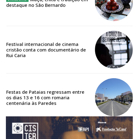
ASSINATURA
destaque no São Bernardo
DIGITAL ANUAL
16
€
12 meses
Festival internacional de cinema
cristão conta com documentário de
Rui Caria
Acesso ao conteúdo online
Acesso aos conteúdos Exclusivos para
assinantes
Ofertas para assinatura anual
Festas de Pataias regressam entre
os dias 13 e 16 com romaria
centenária às Paredes
Escolha o plano