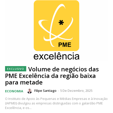
Volume de negócios das
PME Excelência da região baixa
para metade
Filipe Santiago
-
5 De Dezembro, 2025
ECONOMIA
O Instituto de Apoio às Pequenas e Médias Empresas e à Inovação
(IAPMEI) divulgou as empresas distinguidas com o galardão PME
Excelência, e os...