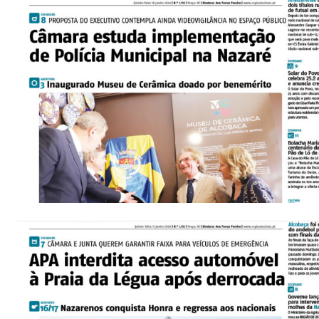
P
Faça-se
ASSIN
IMPR
3