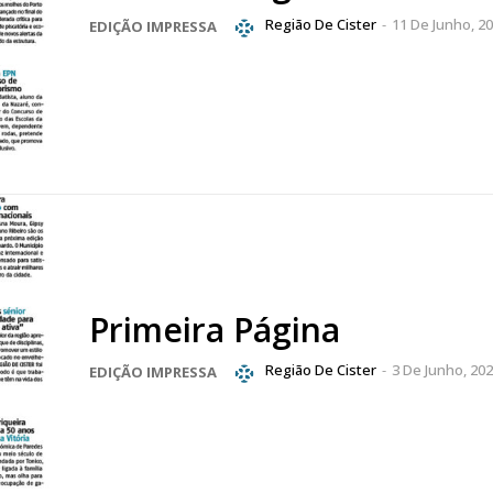
Região De Cister
-
11 De Junho, 2
EDIÇÃO IMPRESSA
eses
12 
regue à Quinta-feira
Acesso ao conteúd
Acesso aos conteúd
 online
assinantes
os Exclusivos para
Ofertas para assin
tura anual
Escolha
 o plano
Primeira Página
Região De Cister
-
3 De Junho, 20
EDIÇÃO IMPRESSA