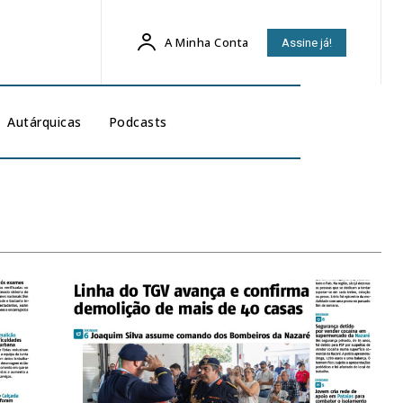
A Minha Conta
Assine já!
Autárquicas
Podcasts