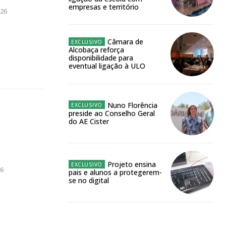
empresas e território
026
meses
Câmara de
o online
Alcobaça reforça
os Exclusivos para
disponibilidade para
eventual ligação à ULO
atura anual
Nuno Florência
 o plano
preside ao Conselho Geral
do AE Cister
Projeto ensina
26
pais e alunos a protegerem-
se no digital