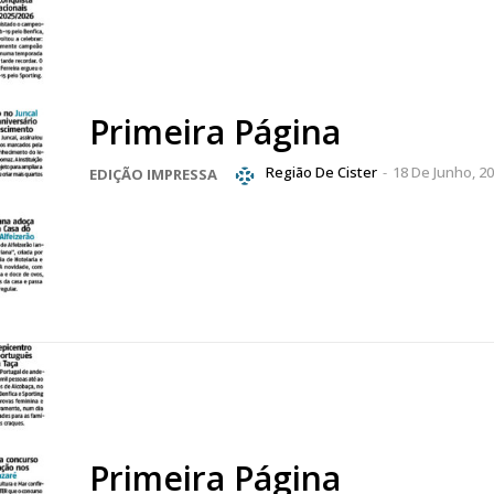
Primeira Página
lanos de Assinatu
Região De Cister
-
18 De Junho, 2
EDIÇÃO IMPRESSA
 assinante do Região de Cister e ajude-nos a manter este serviço 
Sendo assinante terá acesso a todos os conteúdos exclusivos e versões digitais.
Escolha o plano de assinatura desejado:
ATURA
ASSI
ESSA
DIGITA
2
€
1
Primeira Página