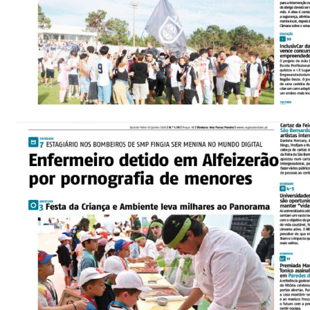
12 m
Edição em papel ent
em sua casa
Acesso ao conteúdo
Acesso aos conteúd
assinantes
Ofertas para assina
Escolha