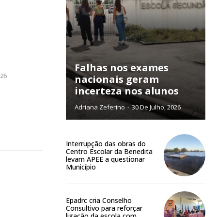
ra
Falhas nos exames
026
nacionais geram
incerteza nos alunos
público!
Adriana Zeferino
-
30 De Julho, 2026
Interrupção das obras do
Centro Escolar da Benedita
levam APEE a questionar
Município
NATURA
L ANUAL
6
€
Epadrc cria Conselho
Consultivo para reforçar
ligação da escola com