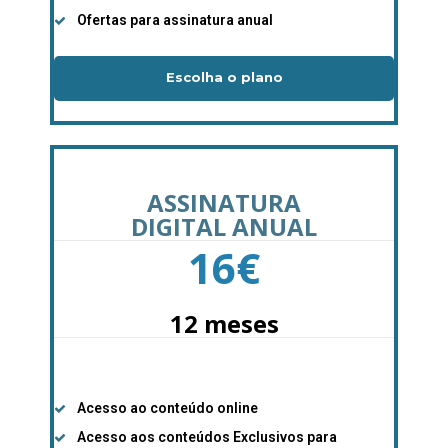
Ofertas para assinatura anual
Escolha o plano
Planos de Assinatura
Faça-se assinante do Região de Cister e ajude-nos a
ASSINATURA
manter este serviço público!
DIGITAL ANUAL
Sendo assinante terá acesso a todos os conteúdos
16
€
exclusivos e versões digitais.
Escolha o plano de assinatura desejado:
12 meses
ASSINATURA
IMPRESSA
Acesso ao conteúdo online
Acesso aos conteúdos Exclusivos para