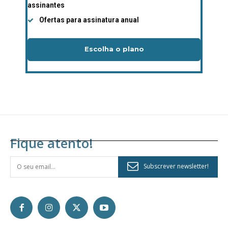
32
€
assinantes
Ofertas para assinatura anual
12 meses
Escolha o plano
Edição em papel entregue à Quinta-feira em sua
casa
Acesso ao conteúdo online
Acesso aos conteúdos Exclusivos para
assinantes
Ofertas para assinatura anual
Fique atento!
Escolha o plano
Subscrever newsletter!
ASSINATURA