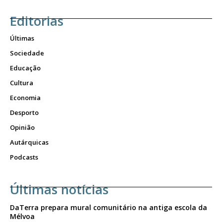
DIGITAL ANUAL
16
€
Editorias
Últimas
12 meses
Sociedade
Educação
Cultura
Acesso ao conteúdo online
Economia
Acesso aos conteúdos Exclusivos para
Desporto
assinantes
Ofertas para assinatura anual
Opinião
Autárquicas
Escolha o plano
Podcasts
Últimas notícias
DaTerra prepara mural comunitário na antiga escola da
Mélvoa