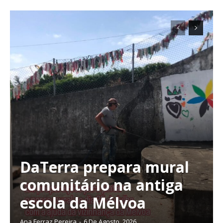
Planos de Assinatura
Faça-se assinante do Região de Cister e ajude-nos a manter este serviço
público!
Sendo assinante terá acesso a todos os conteúdos exclusivos e versões
digitais.
Escolha o plano de assinatura desejado:
ASSINATURA
IMPRESSA
DaTerra prepara mural
32
€
comunitário na antiga
escola da Mélvoa
12 meses
Ana Ferraz Pereira
-
6 De Agosto, 2026