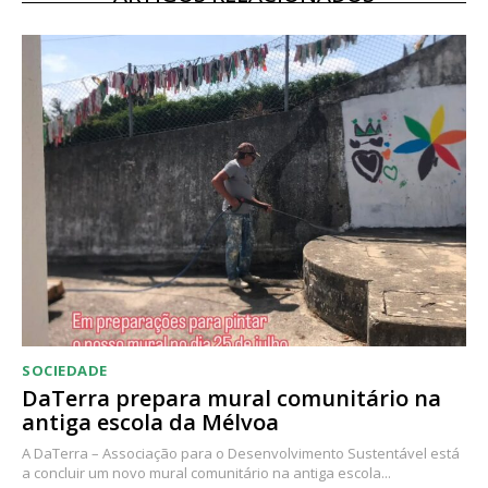
SOCIEDADE
DaTerra prepara mural comunitário na
antiga escola da Mélvoa
A DaTerra – Associação para o Desenvolvimento Sustentável está
a concluir um novo mural comunitário na antiga escola...