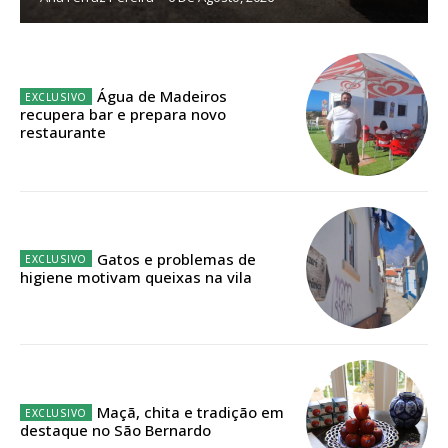
Edição em papel entregue à Quinta-feira em sua
casa
Acesso ao conteúdo online
Água de Madeiros
recupera bar e prepara novo
Acesso aos conteúdos Exclusivos para
restaurante
assinantes
Ofertas para assinatura anual
Escolha o plano
Gatos e problemas de
higiene motivam queixas na vila
ASSINATURA
DIGITAL ANUAL
16
€
Maçã, chita e tradição em
destaque no São Bernardo