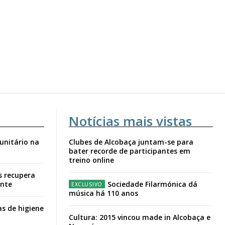
meses
o online
os Exclusivos para
atura anual
 o plano
Notícias mais vistas
unitário na
Clubes de Alcobaça juntam-se para
bater recorde de participantes em
treino online
s recupera
ante
Sociedade Filarmónica dá
música há 110 anos
s de higiene
Cultura: 2015 vincou made in Alcobaça e