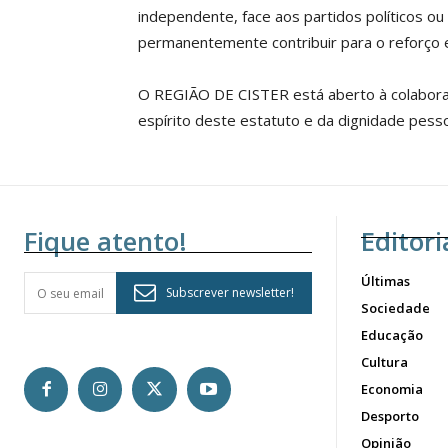
12 m
independente, face aos partidos políticos o
permanentemente contribuir para o reforço e p
Edição em papel ent
em sua casa
O REGIÃO DE CISTER está aberto à colaboraça
Acesso ao conteúdo
espírito deste estatuto e da dignidade pessoa
Acesso aos conteúd
assinantes
Ofertas para assina
Fique atento!
Editori
Escolha
Últimas
Subscrever newsletter!
Sociedade
Educação
Cultura
Economia
Desporto
Opinião