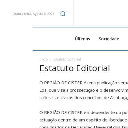
Quinta-feira, Agosto 6, 2026
Últimas
Sociedade
Início
Estatuto Editorial
Estatuto Editorial
O REGIÃO DE CISTER é uma publicação sema
Lda, que visa a prossecução e o desenvolvi
culturais e cívicos dos concelhos de Alcobaç
O REGIÃO DE CISTER é independente do poder
actuação dentro de um espírito de liberdad
consignados na Declaração Universal dos D