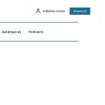
A Minha Conta
Assine já!
Autárquicas
Podcasts