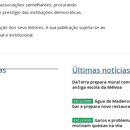
eses
12 
u associações semelhantes, procurando
restígio das instituições democráticas.
regue à Quinta-feira
Acesso ao conteúd
Acesso aos conteúd
̃o dos seus leitores. A sua publicação sujeita-se ao
 online
assinantes
l e institucional.
os Exclusivos para
Ofertas para assin
tura anual
Escolha
as
Últimas notícias
 o plano
DaTerra prepara mural com
antiga escola da Mélvoa
Água de Madeiro
bar e prepara novo restaur
Gatos e problema
motivam queixas na vila