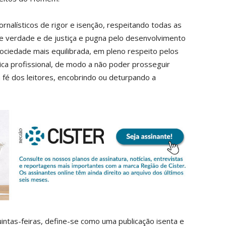
nalísticos de rigor e isenção, respeitando todas as
s de verdade e de justiça e pugna pelo desenvolvimento
lanos de Assinatu
ociedade mais equilibrada, em pleno respeito pelos
́tica profissional, de modo a não poder prosseguir
 fé dos leitores, encobrindo ou deturpando a
 assinante do Região de Cister e ajude-nos a manter este serviço 
Sendo assinante terá acesso a todos os conteúdos exclusivos e versões digitais.
Escolha o plano de assinatura desejado:
ATURA
ASSI
ESSA
DIGITA
2
€
1
intas-feiras, define-se como uma publicação isenta e