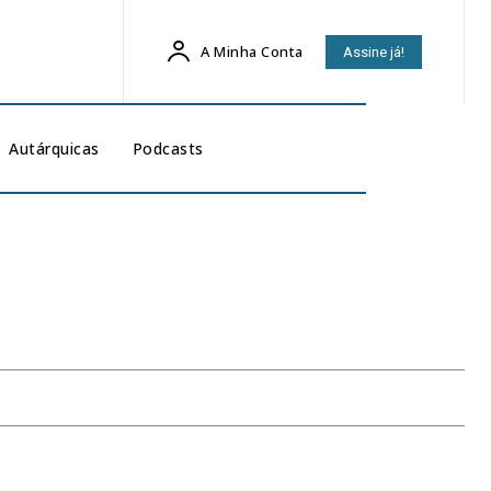
A Minha Conta
Assine já!
Autárquicas
Podcasts