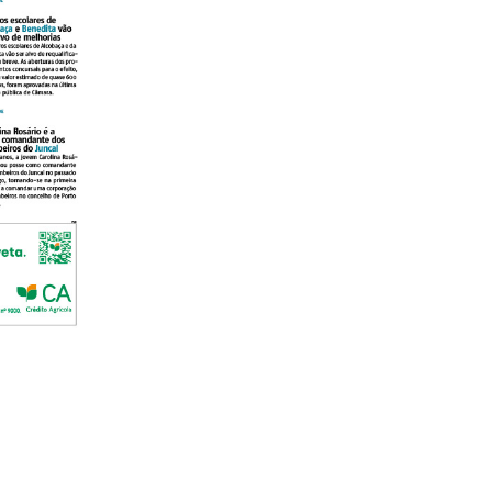
lanos de Assinatu
 assinante do Região de Cister e ajude-nos a manter este serviço 
Sendo assinante terá acesso a todos os conteúdos exclusivos e versões digitais.
Escolha o plano de assinatura desejado: