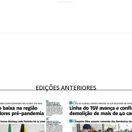
AD Footer
ATURA
ASSI
ESSA
DIGITA
2
€
1
eses
12 
regue à Quinta-feira
Acesso ao conteúd
Acesso aos conteúd
 online
assinantes
EDIÇÕES ANTERIORES
os Exclusivos para
Ofertas para assin
tura anual
Escolha
 o plano