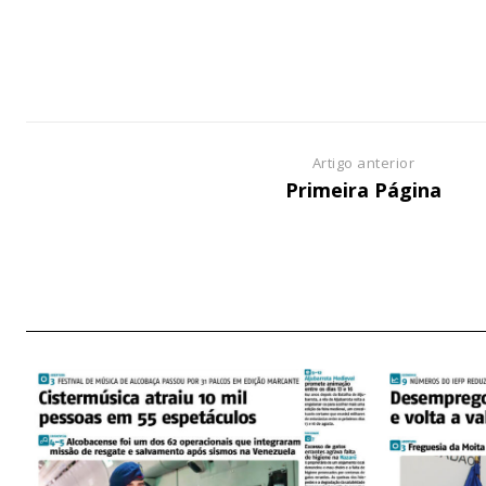
ASSIN
IMPR
3
Artigo anterior
Primeira Página
12 m
Edição em papel ent
em sua casa
Acesso ao conteúdo
Acesso aos conteúd
assinantes
Ofertas para assina
Escolha