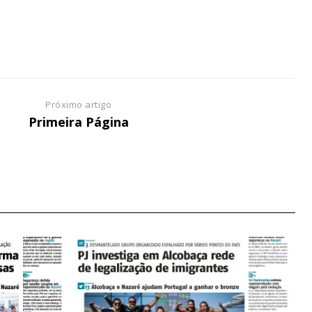
NATURA
L ANUAL
6
€
Próximo artigo
Primeira Página
meses
o online
os Exclusivos para
atura anual
 o plano