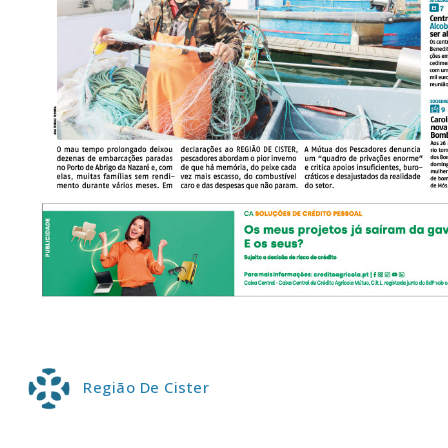
P
Faça-se
Região De Cister