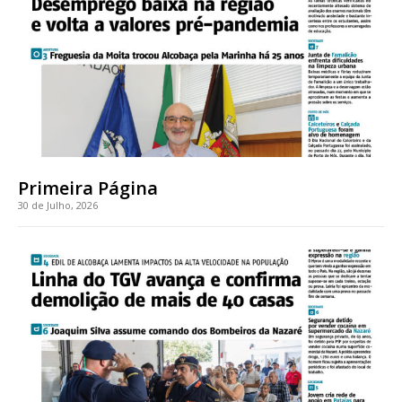
Faça-se assinante do Região de Cister e ajude-nos a manter este serviço
público!
Sendo assinante terá acesso a todos os conteúdos exclusivos e versões
digitais.
Escolha o plano de assinatura desejado:
Primeira Página
30 de Julho, 2026
ASSINATURA
IMPRESSA
32
€
12 meses
Edição em papel entregue à Quinta-feira em sua