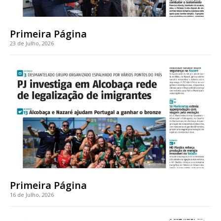
casa
Acesso ao conteúdo online
Acesso aos conteúdos Exclusivos para
Primeira Página
assinantes
23 de Julho, 2026
Ofertas para assinatura anual
Escolha o plano
ASSINATURA
DIGITAL ANUAL
16
€
Primeira Página
12 meses
16 de Julho, 2026