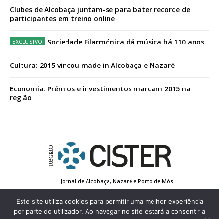
Clubes de Alcobaça juntam-se para bater recorde de
participantes em treino online
Sociedade Filarmónica dá música há 110 anos
Cultura: 2015 vincou made in Alcobaça e Nazaré
Economia: Prémios e investimentos marcam 2015 na
região
Jornal de Alcobaça, Nazaré e Porto de Mós
Estatuto Editorial
Contactos
Política de Privacidade
Conta de Registo
Edição Impressa
Este site utiliza cookies para permitir uma melhor experiência
por parte do utilizador. Ao navegar no site estará a consentir a