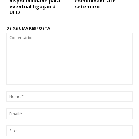
disponibilidade para
comunidade até
eventual ligação à
setembro
ULO
DEIXE UMA RESPOSTA
Comentário:
No
Ema
Sit