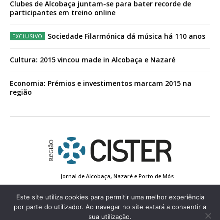
Clubes de Alcobaça juntam-se para bater recorde de
participantes em treino online
Sociedade Filarmónica dá música há 110 anos
Cultura: 2015 vincou made in Alcobaça e Nazaré
Economia: Prémios e investimentos marcam 2015 na
região
Jornal de Alcobaça, Nazaré e Porto de Mós
Estatuto Editorial
Contactos
Política de Privacidade
Conta de Registo
Edição Impressa
Este site utiliza cookies para permitir uma melhor experiência
por parte do utilizador. Ao navegar no site estará a consentir a
sua utilização.