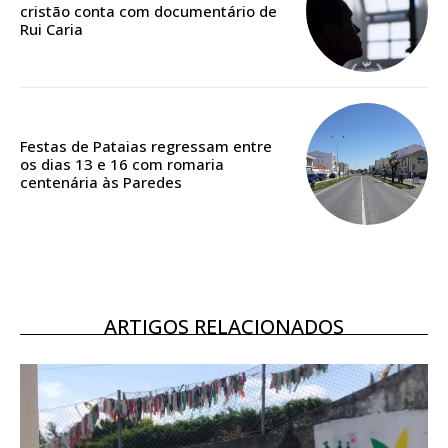
cristão conta com documentário de
Rui Caria
ASSINATURA
DIGITAL ANUAL
16
€
Festas de Pataias regressam entre
12 meses
os dias 13 e 16 com romaria
centenária às Paredes
Acesso ao conteúdo online
Acesso aos conteúdos Exclusivos para
assinantes
ARTIGOS RELACIONADOS
Ofertas para assinatura anual
Escolha o plano