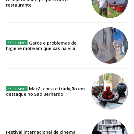
ASSINATURA
restaurante
IMPRESSA
32
€
12 meses
Gatos e problemas de
higiene motivam queixas na vila
Edição em papel entregue à Quinta-feira em sua
casa
Acesso ao conteúdo online
Acesso aos conteúdos Exclusivos para
Maçã, chita e tradição em
assinantes
destaque no São Bernardo
Ofertas para assinatura anual
Escolha o plano
Festival internacional de cinema