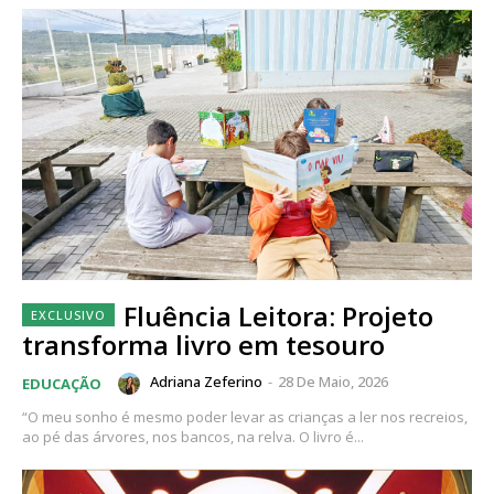
Fluência Leitora: Projeto
transforma livro em tesouro
Adriana Zeferino
-
28 De Maio, 2026
EDUCAÇÃO
“O meu sonho é mesmo poder levar as crianças a ler nos recreios,
ao pé das árvores, nos bancos, na relva. O livro é...