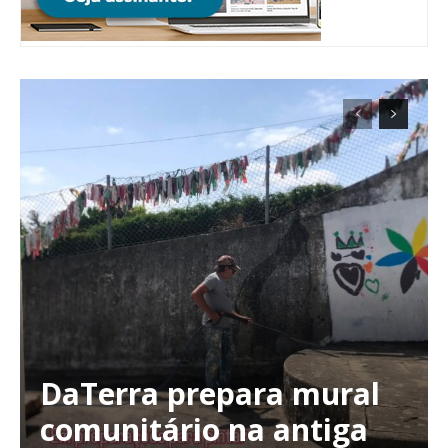
ASSINATURA
DIGITAL ANUAL
16
€
12 meses
Acesso ao conteúdo online
Acesso aos conteúdos Exclusivos para
assinantes
Ofertas para assinatura anual
Escolha o plano
DaTerra prepara mural
comunitário na antiga