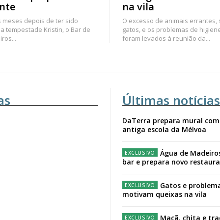
nte
na vila
 meses depois de ter sido
O excesso de animais errantes,
a tempestade Kristin, o Bar de
gatos, e os problemas de higien
ros...
foram levados à reunião da...
as
Últimas notícias
DaTerra prepara mural com
antiga escola da Mélvoa
Água de Madeiro
bar e prepara novo restaur
Gatos e problema
motivam queixas na vila
Maçã, chita e tr