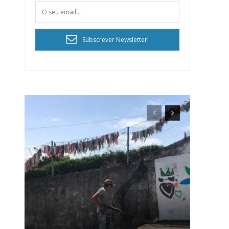
Subscrever Newsletter!
ra
público!