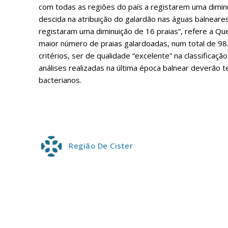
com todas as regiões do país a registarem uma diminu
descida na atribuição do galardão nas águas balneares
registaram uma diminuição de 16 praias”, refere a Qu
ASSIN
maior número de praias galardoadas, num total de 98.
IMPR
critérios, ser de qualidade “excelente” na classificaç
3
análises realizadas na última época balnear deverão 
bacterianos.
12 m
Edição em papel ent
em sua casa
Região De Cister
Acesso ao conteúdo
Acesso aos conteúd
assinantes
Ofertas para assina
Escolha