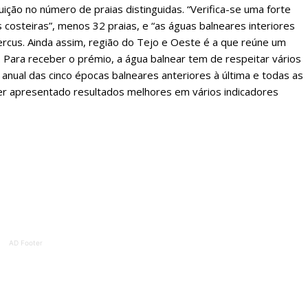
ição no número de praias distinguidas. “Verifica-se uma forte
 costeiras”, menos 32 praias, e “as águas balneares interiores
ercus. Ainda assim, região do Tejo e Oeste é a que reúne um
ATURA
ASSI
 Para receber o prémio, a água balnear tem de respeitar vários
ESSA
DIGITA
ão anual das cinco épocas balneares anteriores à última e todas as
2
€
1
ter apresentado resultados melhores em vários indicadores
eses
12 
regue à Quinta-feira
Acesso ao conteúd
Acesso aos conteúd
 online
assinantes
os Exclusivos para
Ofertas para assin
AD Footer
tura anual
Escolha
 o plano