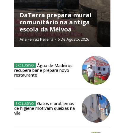
DaTerra prepara mural
comunitário na antiga
NATURA
escola da Mélvoa
L ANUAL
6
€
Ana Ferraz Pereira
-
6 De Agosto, 2026
meses
Água de Madeiros
recupera bar e prepara novo
o online
restaurante
os Exclusivos para
atura anual
Gatos e problemas
de higiene motivam queixas na
vila
 o plano