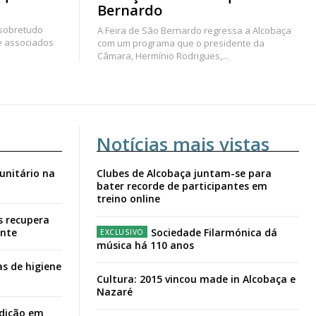
Bernardo
 sobretudo
A Feira de São Bernardo regressa a Alcobaça
e associados
com um programa que o presidente da
Câmara, Hermínio Rodrigues,...
Notícias mais vistas
unitário na
Clubes de Alcobaça juntam-se para
bater recorde de participantes em
treino online
s recupera
ante
Sociedade Filarmónica dá
música há 110 anos
s de higiene
Cultura: 2015 vincou made in Alcobaça e
Nazaré
adição em