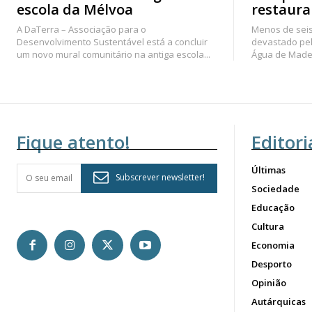
escola da Mélvoa
restaura
A DaTerra – Associação para o
Menos de seis
Desenvolvimento Sustentável está a concluir
devastado pel
um novo mural comunitário na antiga escola...
Água de Madei
Fique atento!
Editori
Últimas
Subscrever newsletter!
Sociedade
Educação
Cultura
Economia
Desporto
Opinião
Autárquicas