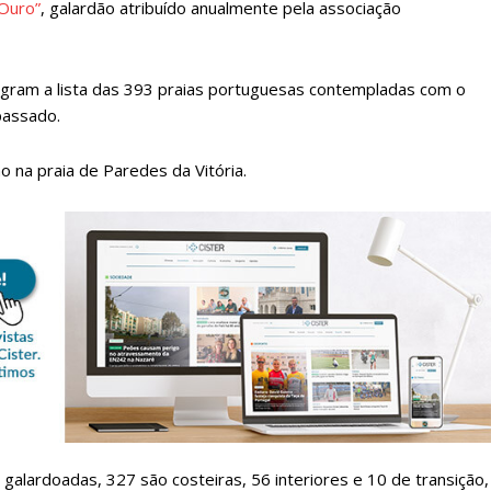
 Ouro”
, galardão atribuído anualmente pela associação
egram a lista das 393 praias portuguesas contempladas com o
passado.
o na praia de Paredes da Vitória.
lanos de Assinatu
 assinante do Região de Cister e ajude-nos a manter este serviço 
Sendo assinante terá acesso a todos os conteúdos exclusivos e versões digitais.
Escolha o plano de assinatura desejado:
galardoadas, 327 são costeiras, 56 interiores e 10 de transição,