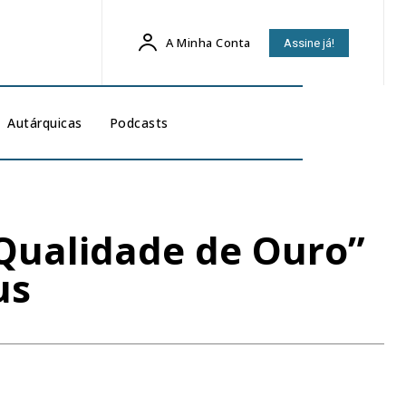
A Minha Conta
Assine já!
Autárquicas
Podcasts
“Qualidade de Ouro”
us