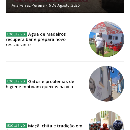
Ana Ferraz Pereira
-
6 De Agosto, 2026
Sendo assinante terá acesso a todos os conteúdos exclusivos e versões
digitais.
Escolha o plano de assinatura desejado:
Água de Madeiros
recupera bar e prepara novo
restaurante
ASSINATURA
IMPRESSA
32
€
Gatos e problemas de
higiene motivam queixas na vila
12 meses
Edição em papel entregue à Quinta-feira em sua
casa
Maçã, chita e tradição em
Acesso ao conteúdo online