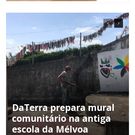
DaTerra prepara mural
Planos de Assinatura
comunitário na antiga
escola da Mélvoa
Faça-se assinante do Região de Cister e ajude-nos a manter este serviço
público!