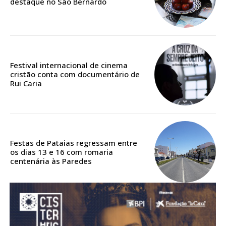
destaque no São Bernardo
Acesso aos conteúdos Exclusivos para
assinantes
Ofertas para assinatura anual
Escolha o plano
Festival internacional de cinema
cristão conta com documentário de
Rui Caria
ASSINATURA
DIGITAL ANUAL
16
€
Festas de Pataias regressam entre
os dias 13 e 16 com romaria
centenária às Paredes
12 meses
Acesso ao conteúdo online