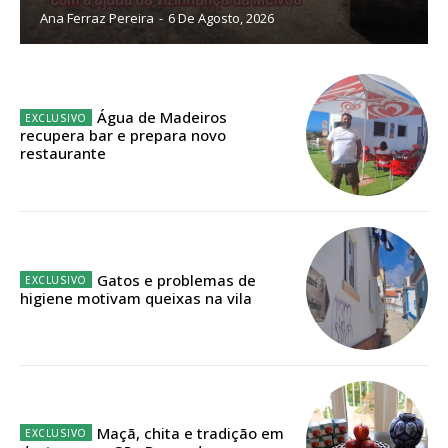
Ana Ferraz Pereira
-
6 De Agosto, 2026
Sendo assinante terá acesso a todos os conteúdos exclusivos e versões
digitais.
Escolha o plano de assinatura desejado:
Água de Madeiros
recupera bar e prepara novo
restaurante
ASSINATURA
IMPRESSA
32
€
Gatos e problemas de
higiene motivam queixas na vila
12 meses
Edição em papel entregue à Quinta-feira em sua
casa
Maçã, chita e tradição em
Acesso ao conteúdo online