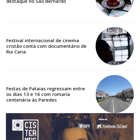
destaque no São Bernardo
Acesso aos conteúdos Exclusivos para
assinantes
Ofertas para assinatura anual
Escolha o plano
Festival internacional de cinema
cristão conta com documentário de
Rui Caria
ASSINATURA
DIGITAL ANUAL
16
€
Festas de Pataias regressam entre
os dias 13 e 16 com romaria
centenária às Paredes
12 meses
Acesso ao conteúdo online