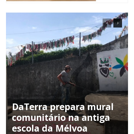
DaTerra prepara mural
Planos de Assinatura
comunitário na antiga
escola da Mélvoa
Faça-se assinante do Região de Cister e ajude-nos a manter este serviço
público!