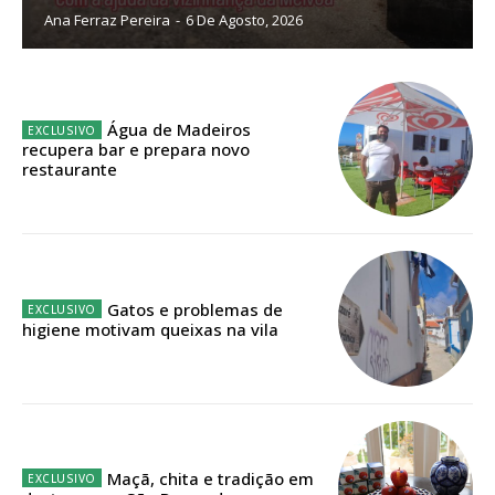
Ana Ferraz Pereira
-
6 De Agosto, 2026
Sendo assinante terá acesso a todos os conteúdos exclusivos e versões
digitais.
Escolha o plano de assinatura desejado:
Água de Madeiros
recupera bar e prepara novo
restaurante
ASSINATURA
IMPRESSA
32
€
Gatos e problemas de
higiene motivam queixas na vila
12 meses
Edição em papel entregue à Quinta-feira em sua
casa
Maçã, chita e tradição em
Acesso ao conteúdo online