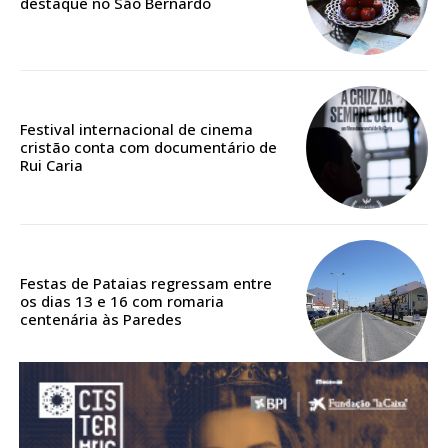
destaque no São Bernardo
Acesso aos conteúdos Exclusivos para
assinantes
Ofertas para assinatura anual
Escolha o plano
Festival internacional de cinema
cristão conta com documentário de
Rui Caria
ASSINATURA
DIGITAL ANUAL
16
€
Festas de Pataias regressam entre
os dias 13 e 16 com romaria
centenária às Paredes
12 meses
Acesso ao conteúdo online