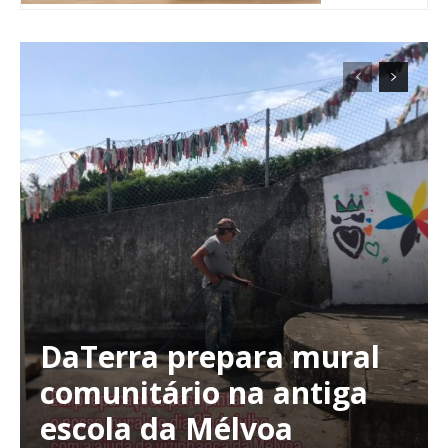
DaTerra prepara mural
Planos de Assinatura
comunitário na antiga
escola da Mélvoa
Faça-se assinante do Região de Cister e ajude-nos a manter este serviço
público!