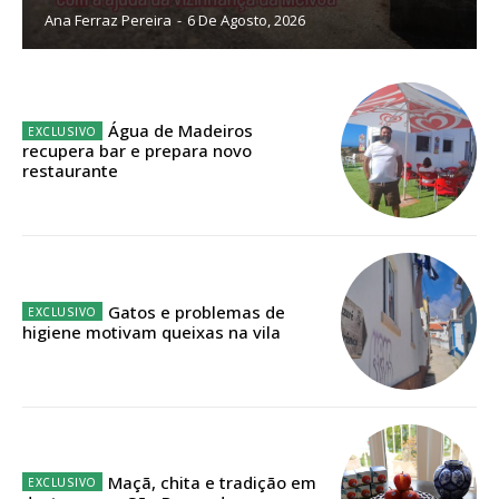
Ana Ferraz Pereira
-
6 De Agosto, 2026
Sendo assinante terá acesso a todos os conteúdos exclusivos e versões
digitais.
Escolha o plano de assinatura desejado:
Água de Madeiros
recupera bar e prepara novo
restaurante
ASSINATURA
IMPRESSA
32
€
Gatos e problemas de
higiene motivam queixas na vila
12 meses
Edição em papel entregue à Quinta-feira em sua
casa
Maçã, chita e tradição em
Acesso ao conteúdo online