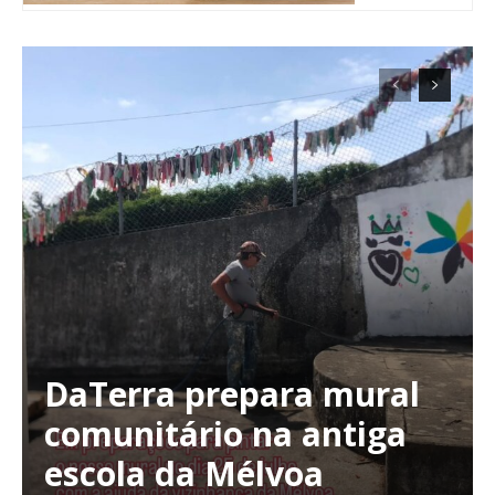
DaTerra prepara mural
Planos de Assinatura
comunitário na antiga
escola da Mélvoa
Faça-se assinante do Região de Cister e ajude-nos a manter este serviço
público!