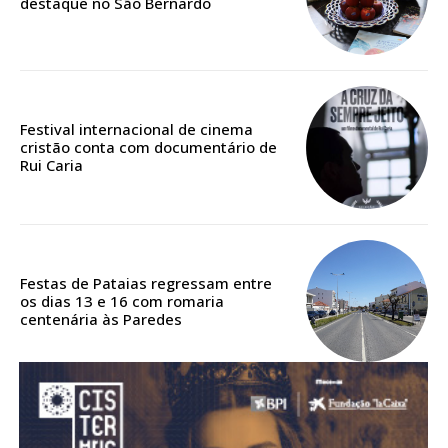
destaque no São Bernardo
Acesso aos conteúdos Exclusivos para
assinantes
Ofertas para assinatura anual
Escolha o plano
Festival internacional de cinema
cristão conta com documentário de
Rui Caria
ASSINATURA
DIGITAL ANUAL
16
€
Festas de Pataias regressam entre
os dias 13 e 16 com romaria
centenária às Paredes
12 meses
Acesso ao conteúdo online