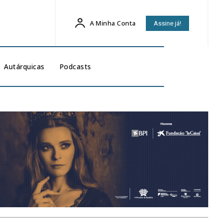
A Minha Conta
Assine já!
Autárquicas
Podcasts