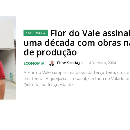
Flor do Vale assina
uma década com obras n
de produção
Filipe Santiago
-
16 De Maio, 2024
ECONOMIA
A Flor do Vale cumpriu, na passada terça-feira, uma 
existência. A queijaria artesanal, sediada no Valado d
Quitéria, na freguesia de...