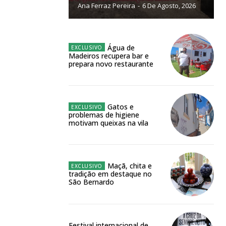
Ana Ferraz Pereira
-
6 De Agosto, 2026
NATURA
L ANUAL
6
€
Água de
Madeiros recupera bar e
prepara novo restaurante
meses
o online
Gatos e
problemas de higiene
os Exclusivos para
motivam queixas na vila
atura anual
Maçã, chita e
tradição em destaque no
 o plano
São Bernardo
Festival internacional de