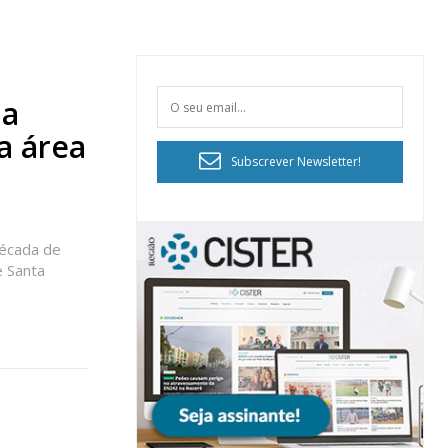
la
a área
Subscrever Newsletter!
década de
e Santa