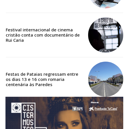
Acesso aos conteúdos Exclusivos para
assinantes
Ofertas para assinatura anual
Festival internacional de cinema
Escolha o plano
cristão conta com documentário de
Rui Caria
ASSINATURA
DIGITAL ANUAL
Festas de Pataias regressam entre
16
€
os dias 13 e 16 com romaria
centenária às Paredes
12 meses
Acesso ao conteúdo online
Acesso aos conteúdos Exclusivos para