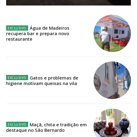
Sendo assinante terá acesso a todos os conteúdos exclusivos e versões
digitais.
Escolha o plano de assinatura desejado:
Água de Madeiros
recupera bar e prepara novo
restaurante
ASSINATURA
IMPRESSA
32
€
Gatos e problemas de
higiene motivam queixas na vila
12 meses
Edição em papel entregue à Quinta-feira em sua
casa
Maçã, chita e tradição em
destaque no São Bernardo
Acesso ao conteúdo online