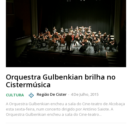
Orquestra Gulbenkian brilha no
Cistermúsica
Região De Cister
-
4 De Julho, 2015
CULTURA
A Orquestra Gulbenkian encheu a sala do Cine-teatro de Alcobaça
esta sexta-feira, num concerto dirigido por António Saiote. A
Orquestra Gulbenkian encheu a sala do Cine-teatro...