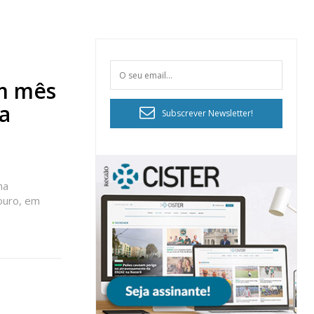
m mês
a
Subscrever Newsletter!
ma
ouro, em