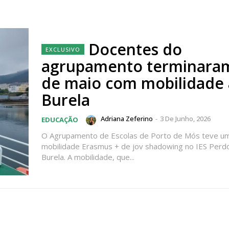
Docentes do
agrupamento terminara
de maio com mobilidade 
Burela
Adriana Zeferino
-
3 De Junho, 2026
EDUCAÇÃO
O Agrupamento de Escolas de Porto de Mós teve u
mobilidade Erasmus + de jov shadowing no IES Perd
Burela. A mobilidade, que...