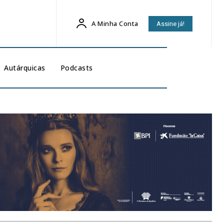
A Minha Conta
Assine já!
Autárquicas
Podcasts