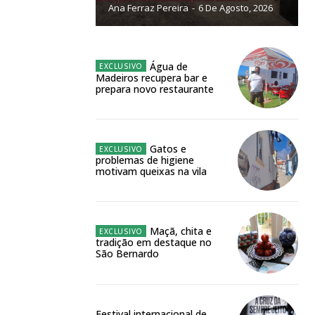
Ana Ferraz Pereira
-
6 De Agosto, 2026
NATURA
L ANUAL
6
€
Água de
Madeiros recupera bar e
prepara novo restaurante
meses
o online
Gatos e
problemas de higiene
os Exclusivos para
motivam queixas na vila
atura anual
Maçã, chita e
tradição em destaque no
 o plano
São Bernardo
Festival internacional de