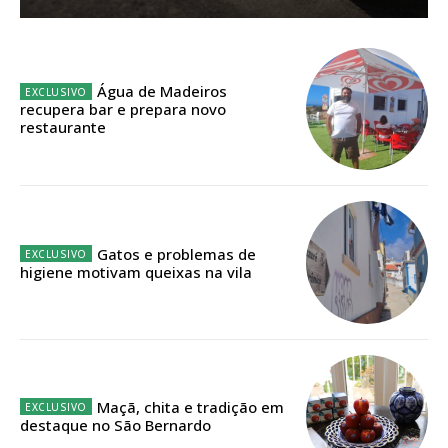
Sendo assinante terá acesso a todos os conteúdos exclusivos e versões
digitais.
Escolha o plano de assinatura desejado:
Água de Madeiros
recupera bar e prepara novo
restaurante
ASSINATURA
IMPRESSA
32
€
Gatos e problemas de
higiene motivam queixas na vila
12 meses
Edição em papel entregue à Quinta-feira em sua
casa
Maçã, chita e tradição em
destaque no São Bernardo
Acesso ao conteúdo online