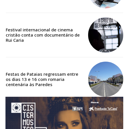
Acesso aos conteúdos Exclusivos para
assinantes
Ofertas para assinatura anual
Festival internacional de cinema
Escolha o plano
cristão conta com documentário de
Rui Caria
ASSINATURA
DIGITAL ANUAL
Festas de Pataias regressam entre
16
€
os dias 13 e 16 com romaria
centenária às Paredes
12 meses
Acesso ao conteúdo online
Acesso aos conteúdos Exclusivos para