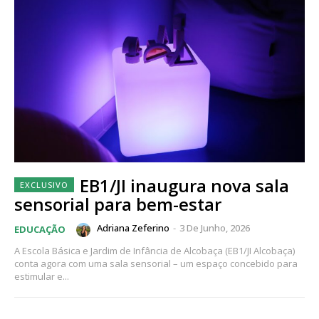
EB1/JI inaugura nova sala
sensorial para bem-estar
Adriana Zeferino
-
3 De Junho, 2026
EDUCAÇÃO
A Escola Básica e Jardim de Infância de Alcobaça (EB1/JI Alcobaça)
conta agora com uma sala sensorial – um espaço concebido para
estimular e...