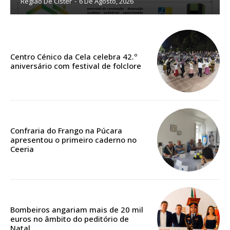
Região De Cister
-
6 De Agosto, 2026
Centro Cénico da Cela celebra 42.º
aniversário com festival de folclore
Planos de Assinatura
Confraria do Frango na Púcara
apresentou o primeiro caderno no
Faça-se assinante do Região de Cister e ajude-nos a manter este serviço
Ceeria
público!
Sendo assinante terá acesso a todos os conteúdos exclusivos e versões
digitais.
Escolha o plano de assinatura desejado:
Bombeiros angariam mais de 20 mil
euros no âmbito do peditório de
Natal