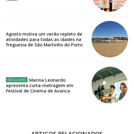
ASSINATURA
IMPRESSA
32
€
Agosto motiva um verão repleto de
atividades para todas as idades na
freguesia de São Martinho do Porto
12 meses
Edição em papel entregue à Quinta-feira em sua
casa
Marina Leonardo
apresenta curta-metragem em
Acesso ao conteúdo online
Festival de Cinema de Avanca
Acesso aos conteúdos Exclusivos para
assinantes
Ofertas para assinatura anual
Escolha o plano
ARTIGOS RELACIONADOS