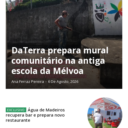
DaTerra prepara mural
comunitário na antiga
escola da Mélvoa
Ana Ferraz Pereira
-
6 De Agosto, 2026
Planos de Assinatura
Água de Madeiros
recupera bar e prepara novo
restaurante
Faça-se assinante do Região de Cister e ajude-nos a manter este serviço