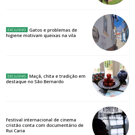
público!
Sendo assinante terá acesso a todos os conteúdos exclusivos e versões
digitais.
Escolha o plano de assinatura desejado:
Gatos e problemas de
higiene motivam queixas na vila
ASSINATURA
IMPRESSA
Maçã, chita e tradição em
32
€
destaque no São Bernardo
12 meses
Festival internacional de cinema
Edição em papel entregue à Quinta-feira em sua
cristão conta com documentário de
casa
Rui Caria