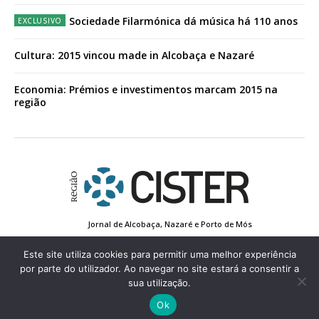
Sociedade Filarmónica dá música há 110 anos
Cultura: 2015 vincou made in Alcobaça e Nazaré
Economia: Prémios e investimentos marcam 2015 na
região
Jornal de Alcobaça, Nazaré e Porto de Mós
Estatuto Editorial
Contactos
Política de Privacidade
Conta de Registo
Edição Impressa
Este site utiliza cookies para permitir uma melhor experiência
por parte do utilizador. Ao navegar no site estará a consentir a
sua utilização.
© 2022 Região de Cister - Todos os direitos reservados.
Ok