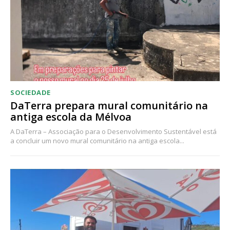
Acesso ao conteúdo online
Acesso aos conteúdos Exclusivos para
assinantes
Ofertas para assinatura anual
Escolha o plano
SOCIEDADE
DaTerra prepara mural comunitário na
antiga escola da Mélvoa
A DaTerra – Associação para o Desenvolvimento Sustentável está
a concluir um novo mural comunitário na antiga escola...