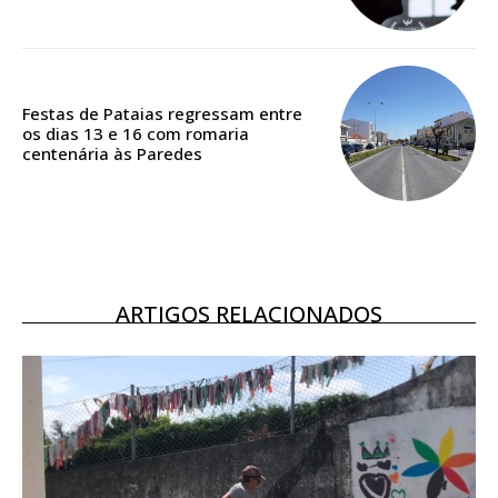
Acesso ao conteúdo online
Acesso aos conteúdos Exclusivos para
assinantes
Ofertas para assinatura anual
Festas de Pataias regressam entre
os dias 13 e 16 com romaria
centenária às Paredes
Escolha o plano
ASSINATURA
DIGITAL ANUAL
ARTIGOS RELACIONADOS
16
€
12 meses