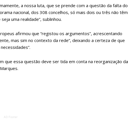
ATURA
ASSI
timamente, a nossa luta, que se prende com a questão da falta do
ESSA
DIGITA
norama nacional, dos 308 concelhos, só mais dois ou três não têm
2
€
1
 seja uma realidade”, sublinhou.
uropeus afirmou que “registou os argumentos”, acrescentando
eses
12 
nte, mas sim no contexto da rede”, deixando a certeza de que
s necessidades”.
regue à Quinta-feira
Acesso ao conteúd
Acesso aos conteúd
em que essa questão deve ser tida em conta na reorganização da
 online
assinantes
a Marques.
os Exclusivos para
Ofertas para assin
tura anual
Escolha
 o plano
AD Footer