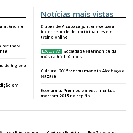
Notícias mais vistas
unitário na
Clubes de Alcobaça juntam-se para
bater recorde de participantes em
treino online
s recupera
ante
Sociedade Filarmónica dá
música há 110 anos
s de higiene
Cultura: 2015 vincou made in Alcobaça e
Nazaré
adição em
Economia: Prémios e investimentos
marcam 2015 na região
ítica de Privacidade
Conta de Registo
Edição Impressa