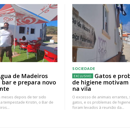
SOCIEDADE
gua de Madeiros
Gatos e pro
 bar e prepara novo
de higiene motivam
nte
na vila
 meses depois de ter sido
O excesso de animais errantes,
a tempestade Kristin, o Bar de
gatos, e os problemas de higien
ros...
foram levados à reunião da...