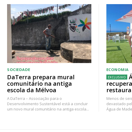
SOCIEDADE
ECONOMIA
DaTerra prepara mural
Á
comunitário na antiga
recupera
escola da Mélvoa
restaura
A DaTerra – Associação para o
Menos de seis
Desenvolvimento Sustentável está a concluir
devastado pel
um novo mural comunitário na antiga escola...
Água de Madei