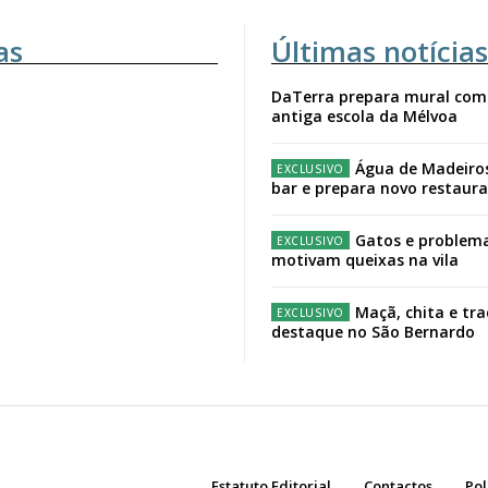
as
Últimas notícias
DaTerra prepara mural com
antiga escola da Mélvoa
Água de Madeiro
bar e prepara novo restaur
Gatos e problema
motivam queixas na vila
Maçã, chita e tr
destaque no São Bernardo
Estatuto Editorial
Contactos
Pol