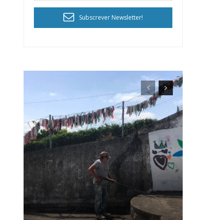
Subscrever Newsletter!
ra
público!