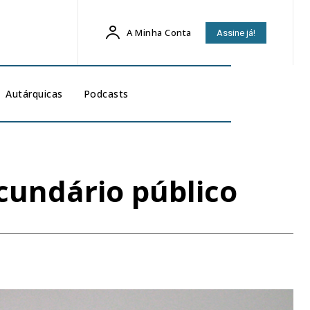
A Minha Conta
Assine já!
Autárquicas
Podcasts
cundário público