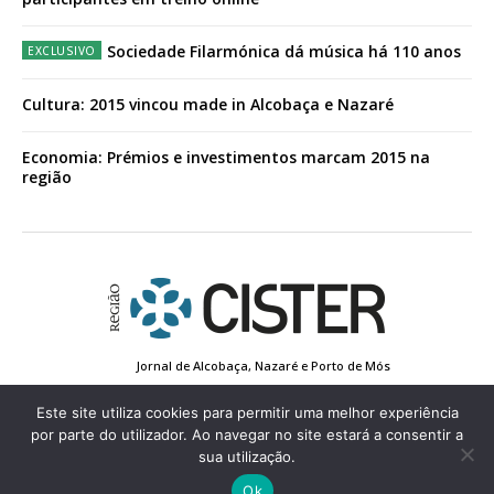
Sociedade Filarmónica dá música há 110 anos
Cultura: 2015 vincou made in Alcobaça e Nazaré
Economia: Prémios e investimentos marcam 2015 na
região
Jornal de Alcobaça, Nazaré e Porto de Mós
Estatuto Editorial
Contactos
Política de Privacidade
Conta de Registo
Edição Impressa
Este site utiliza cookies para permitir uma melhor experiência
por parte do utilizador. Ao navegar no site estará a consentir a
sua utilização.
© 2022 Região de Cister - Todos os direitos reservados.
Ok