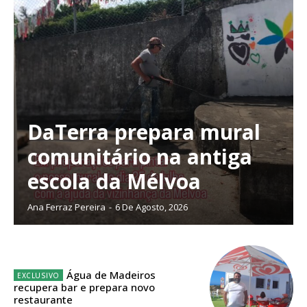
Acesso ao conteúdo online
Acesso aos conteúdos Exclusivos para
assinantes
Ofertas para assinatura anual
Escolha o plano
DaTerra prepara mural
comunitário na antiga
escola da Mélvoa
ASSINATURA
DIGITAL ANUAL
Ana Ferraz Pereira
-
6 De Agosto, 2026
16
€
12 meses
Água de Madeiros
recupera bar e prepara novo
restaurante