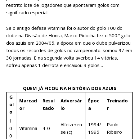
restrito lote de jogadores que apontaram golos com
significado especial.
Se o antigo defesa Vitamina foi o autor do golo 100 do
clube na Divisão de Honra, Marco Pidocha fez o 500.º golo
dos azuis em 2004/05, a época em que o clube pulverizou
todos os recordes de golos no campeonato: somou 97 em
30 jornadas. E na segunda volta averbou 14 vitórias,
sofreu apenas 1 derrota e encaixou 3 golos…
QUEM JÁ FICOU NA HISTÓRIA DOS AZUIS
G
Marcad
Resul
Adversár
Époc
Treinado
ol
or
tado
io
a
r
o
1
Alfeizeren
1994/
Paulo
0
Vitamina
4-0
se (c)
1995
Ribeiro
0