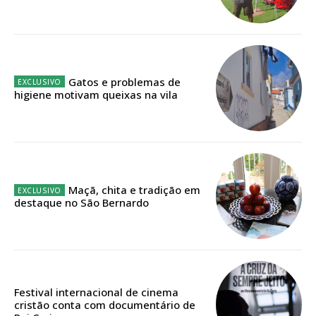
Acesso ao conteúdo online
Acesso aos conteúdos Exclusivos para
assinantes
Ofertas para assinatura anual
Gatos e problemas de
higiene motivam queixas na vila
Escolha o plano
Maçã, chita e tradição em
destaque no São Bernardo
Festival internacional de cinema
cristão conta com documentário de