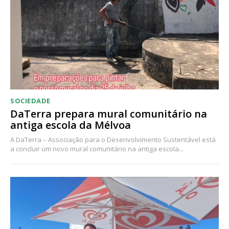
SOCIEDADE
DaTerra prepara mural comunitário na
antiga escola da Mélvoa
A DaTerra – Associação para o Desenvolvimento Sustentável está
a concluir um novo mural comunitário na antiga escola...