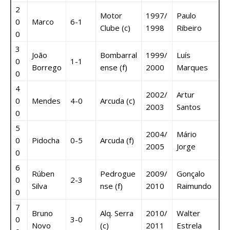
2
Motor
1997/
Paulo
0
Marco
6-1
Clube (c)
1998
Ribeiro
0
3
João
Bombarral
1999/
Luís
0
1-1
Borrego
ense (f)
2000
Marques
0
4
2002/
Artur
0
Mendes
4-0
Arcuda (c)
2003
Santos
0
5
2004/
Mário
0
Pidocha
0-5
Arcuda (f)
2005
Jorge
0
6
Rúben
Pedrogue
2009/
Gonçalo
0
2-3
Silva
nse (f)
2010
Raimundo
0
7
Bruno
Alq. Serra
2010/
Walter
0
3-0
Novo
(c)
2011
Estrela