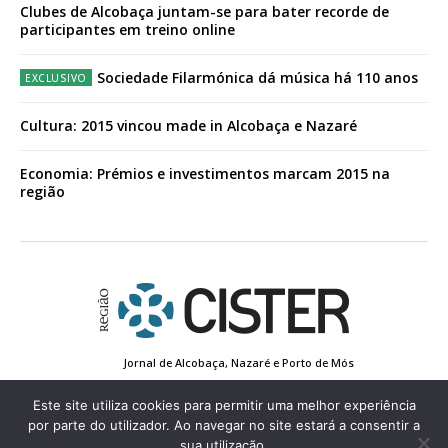
Clubes de Alcobaça juntam-se para bater recorde de
participantes em treino online
Sociedade Filarmónica dá música há 110 anos
Cultura: 2015 vincou made in Alcobaça e Nazaré
Economia: Prémios e investimentos marcam 2015 na
região
Jornal de Alcobaça, Nazaré e Porto de Mós
Estatuto Editorial
Contactos
Política de Privacidade
Conta de Registo
Edição Impressa
Este site utiliza cookies para permitir uma melhor experiência
por parte do utilizador. Ao navegar no site estará a consentir a
sua utilização.