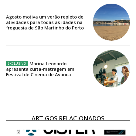
casa
Acesso ao conteúdo online
Agosto motiva um verão repleto de
Acesso aos conteúdos Exclusivos para
atividades para todas as idades na
assinantes
freguesia de São Martinho do Porto
Ofertas para assinatura anual
Escolha o plano
Marina Leonardo
apresenta curta-metragem em
Festival de Cinema de Avanca
ASSINATURA
DIGITAL ANUAL
16
€
ARTIGOS RELACIONADOS
12 meses