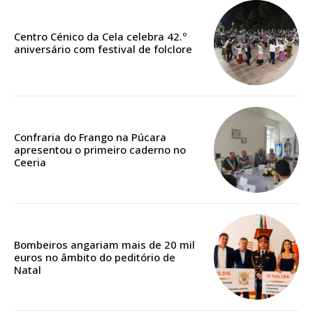
Faça-se assinante do Região de Cister e ajude-nos a manter este serviço
público!
Centro Cénico da Cela celebra 42.º
aniversário com festival de folclore
Sendo assinante terá acesso a todos os conteúdos exclusivos e versões
digitais.
Escolha o plano de assinatura desejado:
Confraria do Frango na Púcara
apresentou o primeiro caderno no
ASSINATURA
Ceeria
IMPRESSA
32
€
12 meses
Bombeiros angariam mais de 20 mil
euros no âmbito do peditório de
Natal
Edição em papel entregue à Quinta-feira em sua