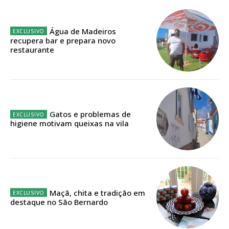
Planos de Assinatura
Água de Madeiros
Faça-se assinante do Região de Cister e ajude-nos a manter este serviço
recupera bar e prepara novo
público!
restaurante
Sendo assinante terá acesso a todos os conteúdos exclusivos e versões
digitais.
Escolha o plano de assinatura desejado:
Gatos e problemas de
higiene motivam queixas na vila
ASSINATURA
IMPRESSA
32
€
Maçã, chita e tradição em
12 meses
destaque no São Bernardo