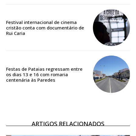
Edição em papel entregue à Quinta-feira em sua
casa
Acesso ao conteúdo online
Festival internacional de cinema
cristão conta com documentário de
Acesso aos conteúdos Exclusivos para
Rui Caria
assinantes
Ofertas para assinatura anual
Escolha o plano
Festas de Pataias regressam entre
os dias 13 e 16 com romaria
centenária às Paredes
ASSINATURA
DIGITAL ANUAL
16
€
ARTIGOS RELACIONADOS
12 meses