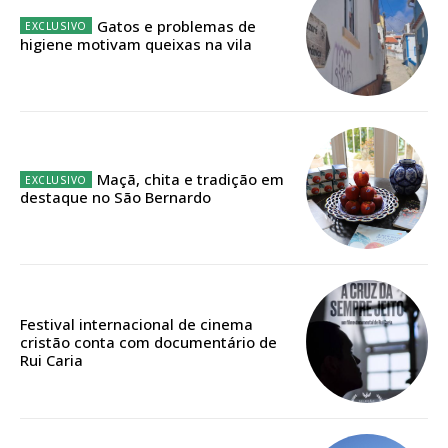
32
€
Gatos e problemas de
higiene motivam queixas na vila
12 meses
Edição em papel entregue à Quinta-feira em sua
casa
Maçã, chita e tradição em
Acesso ao conteúdo online
destaque no São Bernardo
Acesso aos conteúdos Exclusivos para
assinantes
Ofertas para assinatura anual
Festival internacional de cinema
Escolha o plano
cristão conta com documentário de
Rui Caria
ASSINATURA