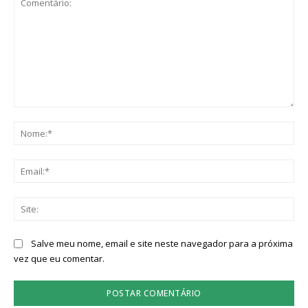
Comentário:
No
Ema
Sit
Salve meu nome, email e site neste navegador para a próxima
vez que eu comentar.