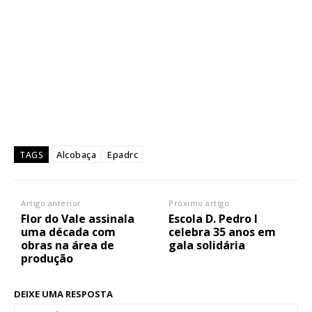
Alcobaça
Epadrc
TAGS
Artigo anterior
Próximo artigo
Flor do Vale assinala
Escola D. Pedro I
uma década com
celebra 35 anos em
obras na área de
gala solidária
produção
DEIXE UMA RESPOSTA