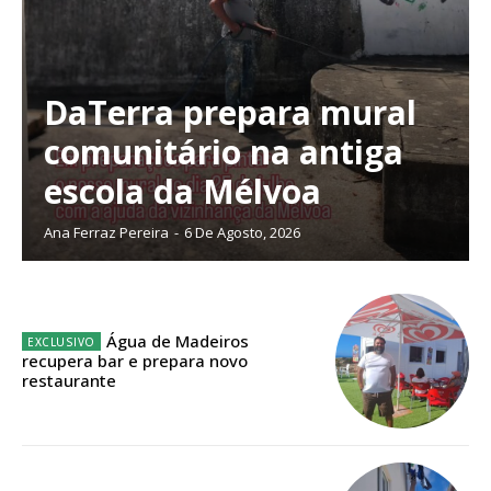
DaTerra prepara mural
Planos de Assinatura
comunitário na antiga
escola da Mélvoa
Faça-se assinante do Região de Cister e ajude-nos a manter este serviço
público!
Ana Ferraz Pereira
-
6 De Agosto, 2026
Sendo assinante terá acesso a todos os conteúdos exclusivos e versões
digitais.
Escolha o plano de assinatura desejado:
Água de Madeiros
recupera bar e prepara novo
restaurante
ASSINATURA
IMPRESSA