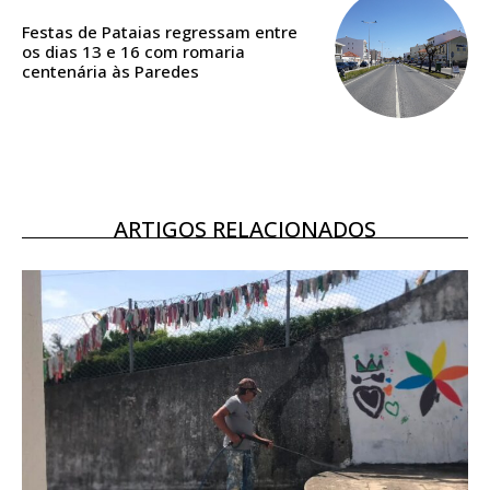
DIGITAL ANUAL
Festas de Pataias regressam entre
16
€
os dias 13 e 16 com romaria
centenária às Paredes
12 meses
Acesso ao conteúdo online
ARTIGOS RELACIONADOS
Acesso aos conteúdos Exclusivos para
assinantes
Ofertas para assinatura anual
Escolha o plano