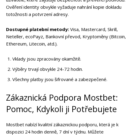
Ověření identity obvykle vyžaduje nahrání kopie dokladu
totožnosti a potvrzení adresy.
Dostupné platební metody:
Visa, Mastercard, Skrill,
Neteller, ecoPayz, Bankovní převod, Kryptoměny (Bitcoin,
Ethereum, Litecoin, atd.).
Vklady jsou zpracovány okamžitě.
Výběry trvají obvykle 24-72 hodin.
Všechny platby jsou šifrované a zabezpečené.
Zákaznická Podpora Mostbet:
Planos de Assinatura
Pomoc, Kdykoli ji Potřebujete
Faça-se assinante do Região de Cister e ajude-nos a manter este serviço
público!
Mostbet nabízí kvalitní zákaznickou podporu, která je k
dispozici 24 hodin denně, 7 dní v týdnu. Můžete
Sendo assinante terá acesso a todos os conteúdos exclusivos e versões