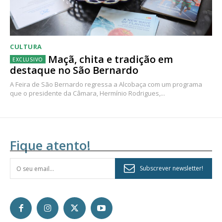
CULTURA
Maçã, chita e tradição em
destaque no São Bernardo
A Feira de São Bernardo regressa a Alcobaça com um programa
que o presidente da Câmara, Hermínio Rodrigues,...
Fique atento!
Subscrever newsletter!