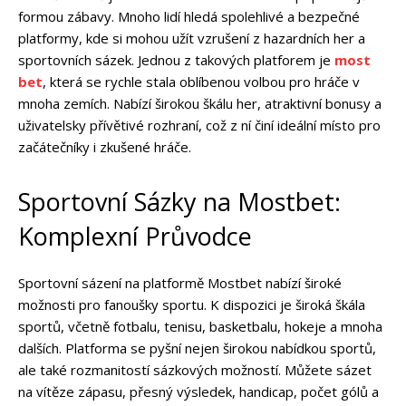
formou zábavy. Mnoho lidí hledá spolehlivé a bezpečné
platformy, kde si mohou užít vzrušení z hazardních her a
sportovních sázek. Jednou z takových platforem je
most
bet
, která se rychle stala oblíbenou volbou pro hráče v
mnoha zemích. Nabízí širokou škálu her, atraktivní bonusy a
uživatelsky přívětivé rozhraní, což z ní činí ideální místo pro
začátečníky i zkušené hráče.
Sportovní Sázky na Mostbet:
Komplexní Průvodce
Sportovní sázení na platformě Mostbet nabízí široké
možnosti pro fanoušky sportu. K dispozici je široká škála
sportů, včetně fotbalu, tenisu, basketbalu, hokeje a mnoha
dalších. Platforma se pyšní nejen širokou nabídkou sportů,
ale také rozmanitostí sázkových možností. Můžete sázet
na vítěze zápasu, přesný výsledek, handicap, počet gólů a