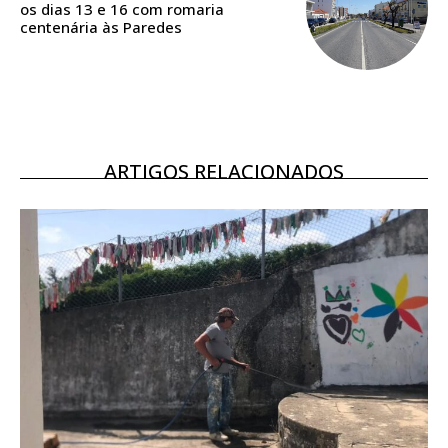
os dias 13 e 16 com romaria
centenária às Paredes
ARTIGOS RELACIONADOS