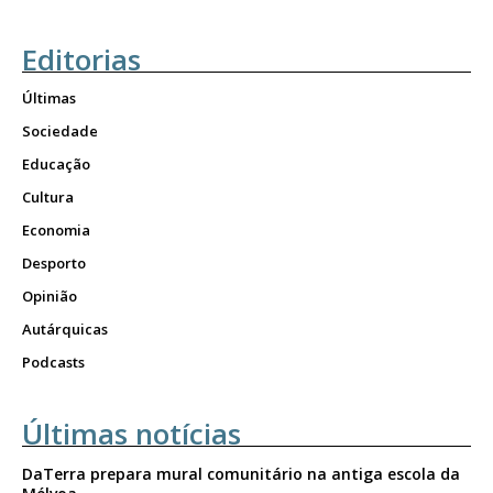
Editorias
Últimas
Sociedade
Educação
Cultura
Economia
Desporto
Opinião
Autárquicas
Podcasts
Últimas notícias
DaTerra prepara mural comunitário na antiga escola da