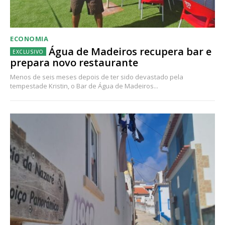
ECONOMIA
Água de Madeiros recupera bar e
prepara novo restaurante
Menos de seis meses depois de ter sido devastado pela
tempestade Kristin, o Bar de Água de Madeiros...