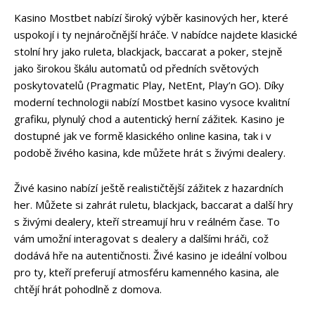
Kasino Mostbet nabízí široký výběr kasinových her, které
uspokojí i ty nejnáročnější hráče. V nabídce najdete klasické
stolní hry jako ruleta, blackjack, baccarat a poker, stejně
jako širokou škálu automatů od předních světových
poskytovatelů (Pragmatic Play, NetEnt, Play’n GO). Díky
moderní technologii nabízí Mostbet kasino vysoce kvalitní
grafiku, plynulý chod a autentický herní zážitek. Kasino je
dostupné jak ve formě klasického online kasina, tak i v
podobě živého kasina, kde můžete hrát s živými dealery.
Živé kasino nabízí ještě realističtější zážitek z hazardních
her. Můžete si zahrát ruletu, blackjack, baccarat a další hry
s živými dealery, kteří streamují hru v reálném čase. To
vám umožní interagovat s dealery a dalšími hráči, což
dodává hře na autentičnosti. Živé kasino je ideální volbou
pro ty, kteří preferují atmosféru kamenného kasina, ale
chtějí hrát pohodlně z domova.