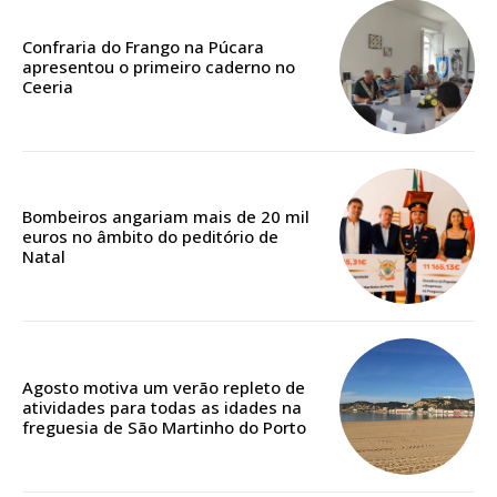
assinantes
Ofertas para assinatura anual
Confraria do Frango na Púcara
apresentou o primeiro caderno no
Ceeria
Escolha o plano
Bombeiros angariam mais de 20 mil
ASSINATURA
euros no âmbito do peditório de
DIGITAL ANUAL
Natal
16
€
12 meses
Agosto motiva um verão repleto de
atividades para todas as idades na
freguesia de São Martinho do Porto
Acesso ao conteúdo online
Acesso aos conteúdos Exclusivos para
assinantes