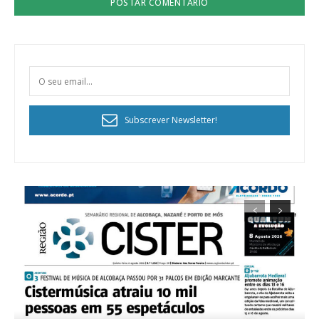
Subscrever Newsletter!
Planos de Assinatura
Faça-se assinante do Região de Cister e ajude-nos a manter este serviço
público!