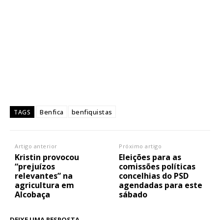
Benfica
benfiquistas
TAGS
Artigo anterior
Próximo artigo
Kristin provocou
Eleições para as
“prejuízos
comissões políticas
relevantes” na
concelhias do PSD
agricultura em
agendadas para este
Alcobaça
sábado
DEIXE UMA RESPOSTA