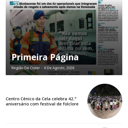
Sendo assinante terá acesso a todos os conteúdos exclusivos e versões
digitais.
Escolha o plano de assinatura desejado:
ASSINATURA
IMPRESSA
Primeira Página
32
€
Região De Cister
-
6 De Agosto, 2026
12 meses
Centro Cénico da Cela celebra 42.º
Edição em papel entregue à Quinta-feira em sua
aniversário com festival de folclore
casa
Acesso ao conteúdo online
Acesso aos conteúdos Exclusivos para