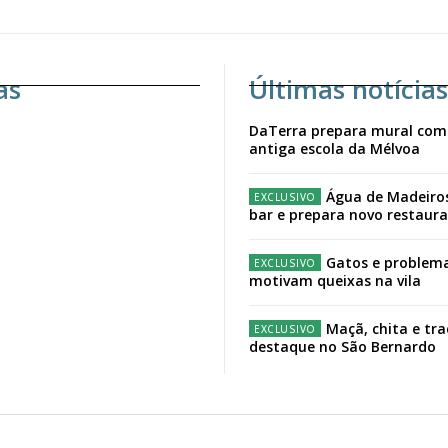
as
Últimas notícias
DaTerra prepara mural com
antiga escola da Mélvoa
Água de Madeiro
bar e prepara novo restaur
Gatos e problema
motivam queixas na vila
Maçã, chita e tr
destaque no São Bernardo