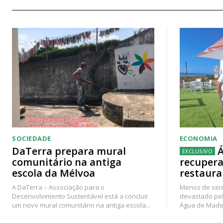
SOCIEDADE
ECONOMIA
DaTerra prepara mural
Á
comunitário na antiga
recupera
escola da Mélvoa
restaura
A DaTerra – Associação para o
Menos de seis
Desenvolvimento Sustentável está a concluir
devastado pel
um novo mural comunitário na antiga escola...
Água de Madei