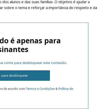
to dos alunos e das suas famílias. O objetivo é ajudar a
alar sobre o tema e reforçar a importância do respeito e da
do é apenas para
sinantes
lanos de Assinatu
 sua conta para desbloquear este conteúdo.
e para desbloquear
 assinante do Região de Cister e ajude-nos a manter este serviço 
Sendo assinante terá acesso a todos os conteúdos exclusivos e versões digitais.
dos de acordo com
Termos e Condições
&
Política de
Escolha o plano de assinatura desejado: