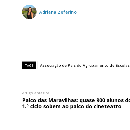
ASSIN
Adriana Zeferino
IMPR
3
12 m
Edição em papel ent
em sua casa
Associação de Pais do Agrupamento de Escolas
TAGS
Acesso ao conteúdo
Acesso aos conteúd
assinantes
Artigo anterior
Ofertas para assina
Palco das Maravilhas: quase 900 alunos d
1.º ciclo sobem ao palco do cineteatro
Escolha