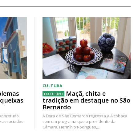
CULTURA
blemas
Maçã, chita e
 queixas
tradição em destaque no São
Bernardo
 sobretudo
A Feira de São Bernardo regressa a Alcobaça
e associados
com um programa que o presidente da
Câmara, Hermínio Rodrigues,...