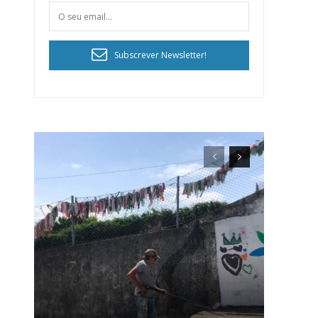
Subscrever Newsletter!
ra
público!