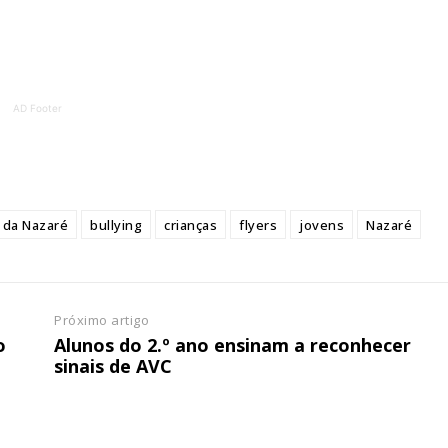
ATURA
ASSI
ESSA
DIGITA
2
€
1
AD Footer
eses
12 
regue à Quinta-feira
Acesso ao conteúd
Acesso aos conteúd
 da Nazaré
bullying
crianças
flyers
jovens
Nazaré
 online
assinantes
os Exclusivos para
Ofertas para assin
Próximo artigo
tura anual
Escolha
o
Alunos do 2.º ano ensinam a reconhecer
sinais de AVC
 o plano