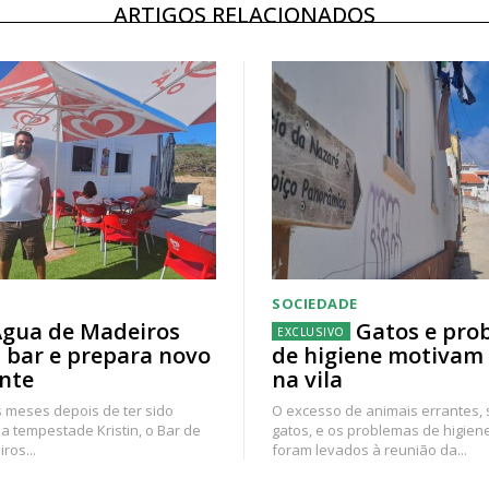
ARTIGOS RELACIONADOS
SOCIEDADE
gua de Madeiros
Gatos e pro
 bar e prepara novo
de higiene motivam
nte
na vila
 meses depois de ter sido
O excesso de animais errantes,
a tempestade Kristin, o Bar de
gatos, e os problemas de higien
ros...
foram levados à reunião da...