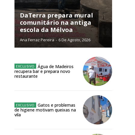
NATURA
L ANUAL
DaTerra prepara mural
comunitário na antiga
6
€
escola da Mélvoa
Ana Ferraz Pereira
-
6 De Agosto, 2026
meses
o online
Água de Madeiros
os Exclusivos para
recupera bar e prepara novo
restaurante
atura anual
 o plano
Gatos e problemas
de higiene motivam queixas na
vila