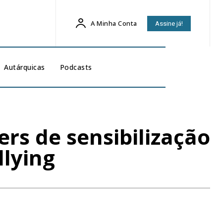
A Minha Conta
Assine já!
Autárquicas
Podcasts
ers de sensibilização
llying