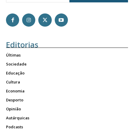
Faça-se assinante do Região de Cister e ajude-nos a manter este serviço
público!
Sendo assinante terá acesso a todos os conteúdos exclusivos e versões
digitais.
Escolha o plano de assinatura desejado:
Editorias
Últimas
ASSINATURA
Sociedade
IMPRESSA
Educação
32
€
Cultura
Economia
12 meses
Desporto
Opinião
Autárquicas
Edição em papel entregue à Quinta-feira em sua
Podcasts
casa