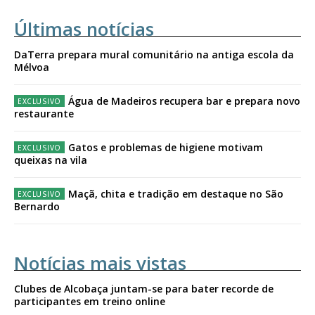
Acesso ao conteúdo online
Últimas notícias
Acesso aos conteúdos Exclusivos para
assinantes
DaTerra prepara mural comunitário na antiga escola da
Ofertas para assinatura anual
Mélvoa
Água de Madeiros recupera bar e prepara novo
Escolha o plano
restaurante
Gatos e problemas de higiene motivam
queixas na vila
ASSINATURA
Maçã, chita e tradição em destaque no São
DIGITAL ANUAL
Bernardo
16
€
Notícias mais vistas
12 meses
Clubes de Alcobaça juntam-se para bater recorde de
participantes em treino online