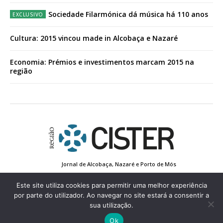
Acesso ao conteúdo online
Sociedade Filarmónica dá música há 110 anos
Acesso aos conteúdos Exclusivos para
assinantes
Cultura: 2015 vincou made in Alcobaça e Nazaré
Ofertas para assinatura anual
Economia: Prémios e investimentos marcam 2015 na
Escolha o plano
região
Jornal de Alcobaça, Nazaré e Porto de Mós
Estatuto Editorial
Contactos
Política de Privacidade
Conta de Registo
Edição Impressa
Este site utiliza cookies para permitir uma melhor experiência
por parte do utilizador. Ao navegar no site estará a consentir a
sua utilização.
© 2022 Região de Cister - Todos os direitos reservados.
Ok