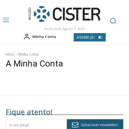
Sexta-feira, Agosto 7, 2026
Minha Conta
ASSINE JÁ!
Início
Minha Conta
A Minha Conta
Fique atento!
Planos de Assinatura
Subscrever newsletter!