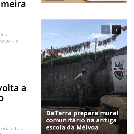
imeira
 dos
ta para a
ra
olta a
o
público!
DaTerra prepara mural
comunitário na antiga
escola da Mélvoa
vila e traz