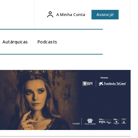
A Minha Conta
Assine já!
Autárquicas
Podcasts