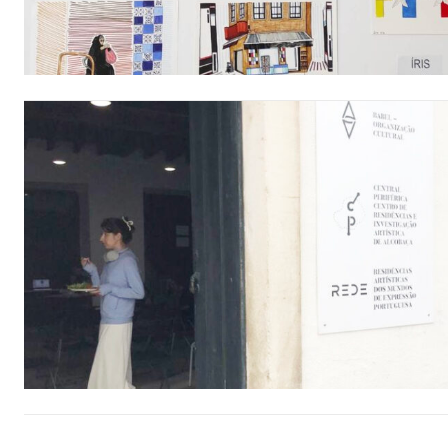
ASSIN
IMPR
3
12 m
Edição em papel ent
em sua casa
Acesso ao conteúdo
Acesso aos conteúd
assinantes
Ofertas para assina
Escolha