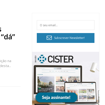
s
 “dá”
Subscrever Newsletter!
ição na
esta...