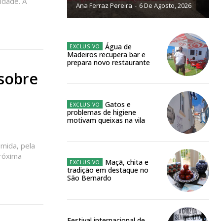
idade. A
Ana Ferraz Pereira
-
6 De Agosto, 2026
NATURA
L ANUAL
6
€
Água de
Madeiros recupera bar e
prepara novo restaurante
 sobre
meses
o online
Gatos e
problemas de higiene
os Exclusivos para
motivam queixas na vila
atura anual
omida, pela
próxima
Maçã, chita e
tradição em destaque no
 o plano
São Bernardo
Festival internacional de