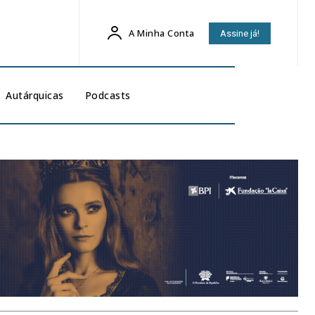
A Minha Conta
Assine já!
Autárquicas
Podcasts