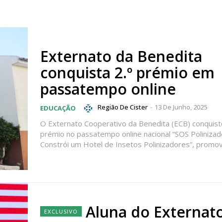
Externato da Benedita
conquista 2.º prémio em
passatempo online
Região De Cister
-
13 De Junho, 2025
EDUCAÇÃO
O Externato Cooperativo da Benedita (ECB) conquisto
prémio no passatempo online nacional “SOS Polinizad
Constrói um Hotel de Insetos Polinizadores”, promovi
Aluna do Externat