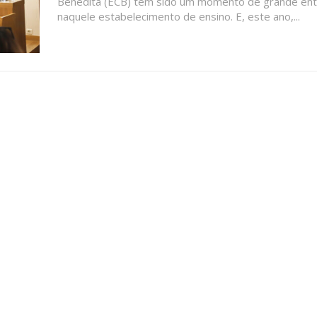
Benedita (ECB) tem sido um momento de grande en
naquele estabelecimento de ensino. E, este ano,...
ATURA
ASSI
ESSA
DIGITA
2
€
1
eses
12 
regue à Quinta-feira
Acesso ao conteúd
Acesso aos conteúd
 online
assinantes
os Exclusivos para
Ofertas para assin
tura anual
Escolha
 o plano