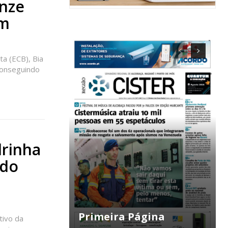
onze
im
ta (ECB), Bia
 conseguindo
ra
drinha
 do
público!
Primeira Página
tivo da