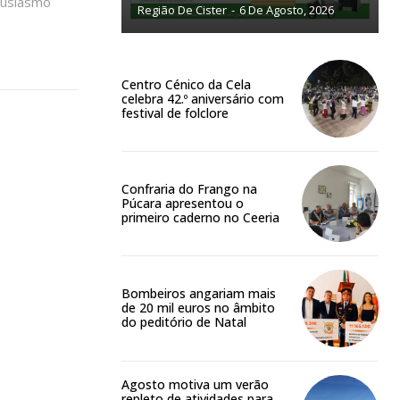
tusiasmo
Região De Cister
-
6 De Agosto, 2026
NATURA
L ANUAL
Centro Cénico da Cela
6
€
celebra 42.º aniversário com
festival de folclore
meses
Confraria do Frango na
o online
Púcara apresentou o
primeiro caderno no Ceeria
os Exclusivos para
atura anual
Bombeiros angariam mais
de 20 mil euros no âmbito
 o plano
do peditório de Natal
Agosto motiva um verão
repleto de atividades para