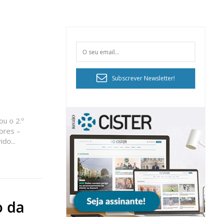
Subscrever Newsletter!
u o 2.º
ores –
do...
o da