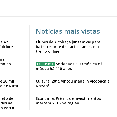
Notícias mais vistas
a 42.º
Clubes de Alcobaça juntam-se para
folclore
bater recorde de participantes em
treino online
ara
rno no
Sociedade Filarmónica dá
música há 110 anos
e 20 mil
Cultura: 2015 vincou made in Alcobaça e
io de Natal
Nazaré
leto de
Economia: Prémios e investimentos
ades na
marcam 2015 na região
do Porto