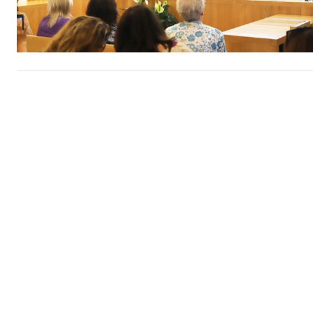
ASSIN
IMPR
3
12 m
Edição em papel ent
em sua casa
Acesso ao conteúdo
Acesso aos conteúd
assinantes
Ofertas para assina
Escolha