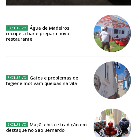
Sendo assinante terá acesso a todos os conteúdos exclusivos e versões
digitais.
Escolha o plano de assinatura desejado:
Água de Madeiros
recupera bar e prepara novo
restaurante
ASSINATURA
IMPRESSA
32
€
Gatos e problemas de
higiene motivam queixas na vila
12 meses
Edição em papel entregue à Quinta-feira em sua
casa
Maçã, chita e tradição em
destaque no São Bernardo
Acesso ao conteúdo online