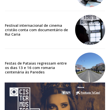
Acesso aos conteúdos Exclusivos para
assinantes
Ofertas para assinatura anual
Festival internacional de cinema
Escolha o plano
cristão conta com documentário de
Rui Caria
ASSINATURA
DIGITAL ANUAL
Festas de Pataias regressam entre
16
€
os dias 13 e 16 com romaria
centenária às Paredes
12 meses
Acesso ao conteúdo online
Acesso aos conteúdos Exclusivos para