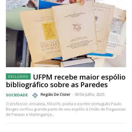
UFPM recebe maior espólio
bibliográfico sobre as Paredes
Região De Cister
-
30 De Julho, 2025
SOCIEDADE
O professor, ensaísta, filósofo, poeta e escritor português Paulo
Borges confiou grande parte do seu espólio à União de Freguesias
de Pataias e Martingança...