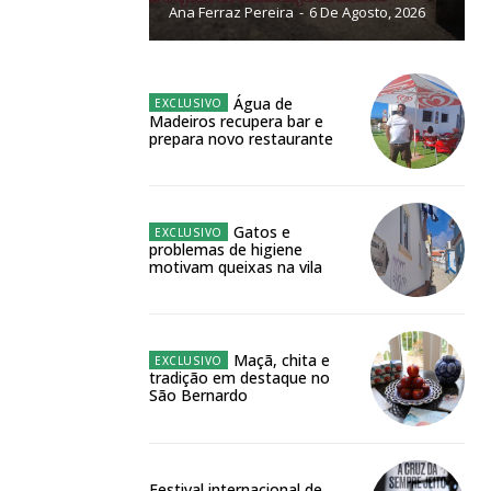
Ana Ferraz Pereira
-
6 De Agosto, 2026
NATURA
L ANUAL
6
€
Água de
Madeiros recupera bar e
prepara novo restaurante
meses
o online
Gatos e
problemas de higiene
os Exclusivos para
motivam queixas na vila
atura anual
Maçã, chita e
tradição em destaque no
 o plano
São Bernardo
Festival internacional de