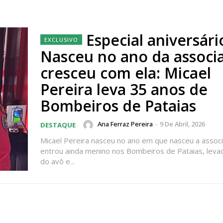
Especial aniversári
Nasceu no ano da associ
cresceu com ela: Micael
Pereira leva 35 anos de
Bombeiros de Pataias
Ana Ferraz Pereira
-
9 De Abril, 2026
DESTAQUE
Micael Pereira nasceu no ano em que nasceu a assoc
entrou ainda menino nos Bombeiros de Pataias, leva
do avô e...