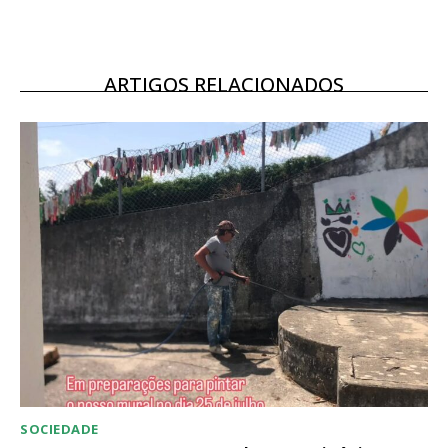
12 meses
ARTIGOS RELACIONADOS
Acesso ao conteúdo online
Acesso aos conteúdos Exclusivos para
assinantes
Ofertas para assinatura anual
Escolha o plano
SOCIEDADE