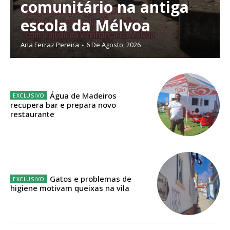
comunitário na antiga
escola da Mélvoa
Planos de Assinatura
Ana Ferraz Pereira
-
6 De Agosto, 2026
Faça-se assinante do Região de Cister e ajude-nos a manter este serviço
público!
Sendo assinante terá acesso a todos os conteúdos exclusivos e versões
Água de Madeiros
digitais.
recupera bar e prepara novo
Escolha o plano de assinatura desejado:
restaurante
ASSINATURA
Gatos e problemas de
IMPRESSA
higiene motivam queixas na vila
32
€