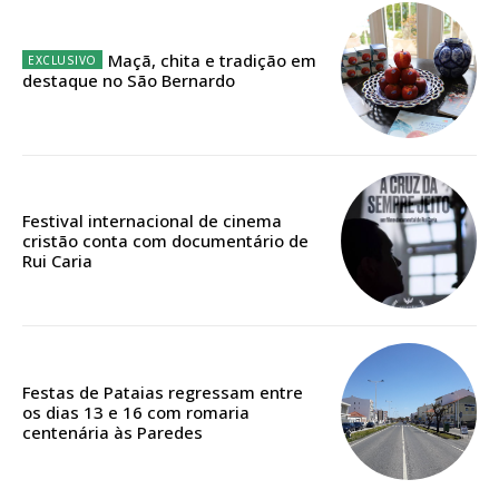
12 meses
Maçã, chita e tradição em
destaque no São Bernardo
Edição em papel entregue à Quinta-feira em sua
casa
Acesso ao conteúdo online
Acesso aos conteúdos Exclusivos para
assinantes
Festival internacional de cinema
Ofertas para assinatura anual
cristão conta com documentário de
Rui Caria
Escolha o plano
Festas de Pataias regressam entre
os dias 13 e 16 com romaria
ASSINATURA
centenária às Paredes
DIGITAL ANUAL
16
€