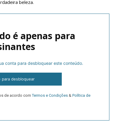
rdadeira beleza.
do é apenas para
sinantes
 sua conta para desbloquear este conteúdo.
lanos de Assinatu
e para desbloquear
dos de acordo com
Termos e Condições
&
Política de
 assinante do Região de Cister e ajude-nos a manter este serviço 
Sendo assinante terá acesso a todos os conteúdos exclusivos e versões digitais.
Escolha o plano de assinatura desejado: