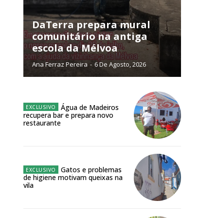
NATURA
L ANUAL
DaTerra prepara mural
comunitário na antiga
6
€
escola da Mélvoa
Ana Ferraz Pereira
-
6 De Agosto, 2026
meses
o online
Água de Madeiros
os Exclusivos para
recupera bar e prepara novo
restaurante
atura anual
 o plano
Gatos e problemas
de higiene motivam queixas na
vila