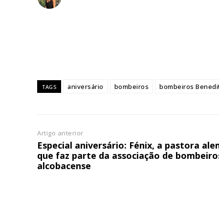
ASSIN
IMPR
3
12 m
aniversário
bombeiros
bombeiros Benedi
TAGS
Edição em papel ent
em sua casa
Acesso ao conteúdo
Acesso aos conteúd
Artigo anterior
assinantes
Especial aniversário: Fénix, a pastora al
que faz parte da associação de bombeiro
Ofertas para assina
alcobacense
Escolha