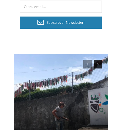
Subscrever Newsletter!
ra
público!