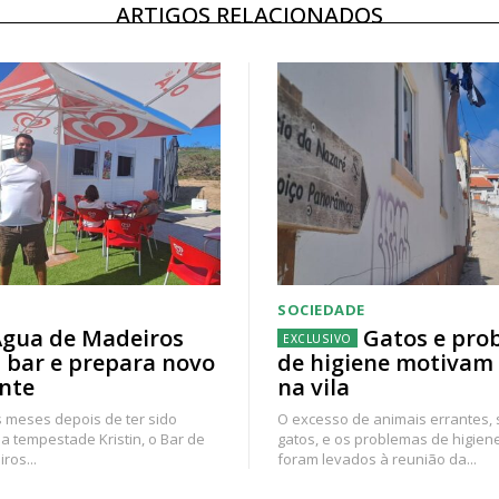
ARTIGOS RELACIONADOS
SOCIEDADE
gua de Madeiros
Gatos e pro
 bar e prepara novo
de higiene motivam
nte
na vila
 meses depois de ter sido
O excesso de animais errantes,
a tempestade Kristin, o Bar de
gatos, e os problemas de higien
ros...
foram levados à reunião da...