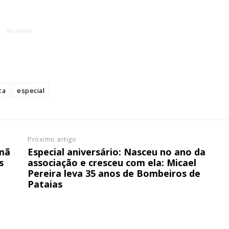
ATURA
ASSI
ESSA
DIGITA
AD Footer
2
€
1
eses
12 
ta
especial
regue à Quinta-feira
Acesso ao conteúd
Acesso aos conteúd
 online
assinantes
os Exclusivos para
Ofertas para assin
Próximo artigo
emã
Especial aniversário: Nasceu no ano da
s
associação e cresceu com ela: Micael
tura anual
Escolha
Pereira leva 35 anos de Bombeiros de
Pataias
 o plano