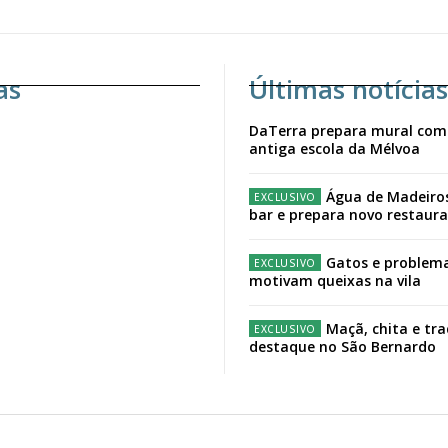
as
Últimas notícias
DaTerra prepara mural com
antiga escola da Mélvoa
Água de Madeiro
bar e prepara novo restaur
Gatos e problema
motivam queixas na vila
Maçã, chita e tr
destaque no São Bernardo