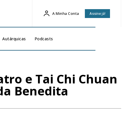
A Minha Conta
Assine já!
Autárquicas
Podcasts
atro e Tai Chi Chuan
da Benedita