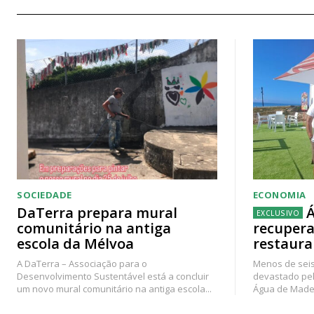
SOCIEDADE
ECONOMIA
DaTerra prepara mural
Á
comunitário na antiga
recupera
escola da Mélvoa
restaura
A DaTerra – Associação para o
Menos de seis
Desenvolvimento Sustentável está a concluir
devastado pel
um novo mural comunitário na antiga escola...
Água de Madei