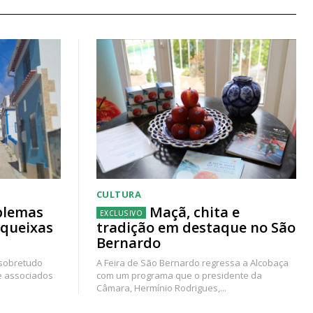
CULTURA
blemas
Maçã, chita e
 queixas
tradição em destaque no São
Bernardo
 sobretudo
A Feira de São Bernardo regressa a Alcobaça
e associados
com um programa que o presidente da
Câmara, Hermínio Rodrigues,...