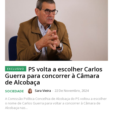
PS volta a escolher Carlos
Guerra para concorrer à Câmara
de Alcobaça
Sara Vieira
-
22 De Novembro, 2024
SOCIEDADE
A Comissão Política Concelhia de Alcobaça do PS voltou a escolher
o nome de Carlos Guerra para voltar a concorrer à Câmara de
Alcobaça nas...