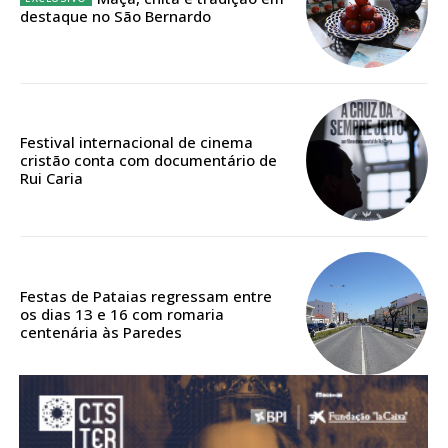
ASSINATURA
destaque no São Bernardo
DIGITAL ANUAL
16
€
12 meses
Festival internacional de cinema
cristão conta com documentário de
Rui Caria
Acesso ao conteúdo online
Acesso aos conteúdos Exclusivos para
assinantes
Ofertas para assinatura anual
Festas de Pataias regressam entre
os dias 13 e 16 com romaria
centenária às Paredes
Escolha o plano