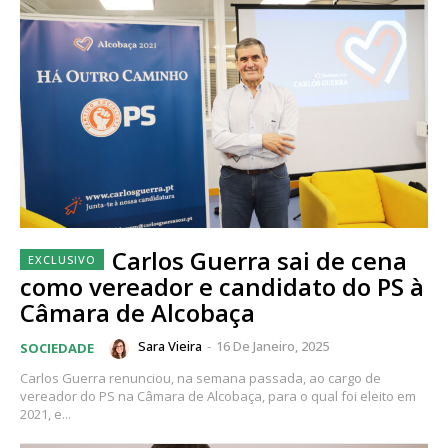
Carlos Guerra sai de cena
como vereador e candidato do PS à
Câmara de Alcobaça
Sara Vieira
-
16 De Janeiro, 2025
SOCIEDADE
Carlos Guerra renunciou, na semana passada, ao cargo de
vereador do PS na Câmara de Alcobaça, para o qual foi eleito em
2021, e...