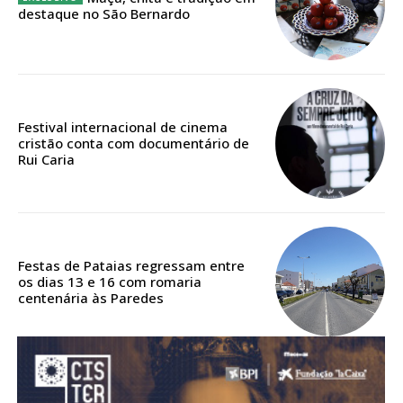
destaque no São Bernardo
Acesso aos conteúdos Exclusivos para
assinantes
Ofertas para assinatura anual
Escolha o plano
Festival internacional de cinema
cristão conta com documentário de
Rui Caria
ASSINATURA
DIGITAL ANUAL
16
€
Festas de Pataias regressam entre
os dias 13 e 16 com romaria
centenária às Paredes
12 meses
Acesso ao conteúdo online