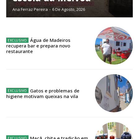
público!
Ana Ferraz Pereira
-
6 De Agosto, 2026
Sendo assinante terá acesso a todos os conteúdos exclusivos e versões
digitais.
Escolha o plano de assinatura desejado:
Água de Madeiros
recupera bar e prepara novo
restaurante
ASSINATURA
IMPRESSA
32
€
Gatos e problemas de
higiene motivam queixas na vila
12 meses
Edição em papel entregue à Quinta-feira em sua
casa
Maçã, chita e tradição em
Acesso ao conteúdo online