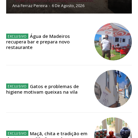
Ana Ferraz Pereira
-
6 De Agosto, 2026
Sendo assinante terá acesso a todos os conteúdos exclusivos e versões
digitais.
Escolha o plano de assinatura desejado:
Água de Madeiros
recupera bar e prepara novo
restaurante
ASSINATURA
IMPRESSA
32
€
Gatos e problemas de
higiene motivam queixas na vila
12 meses
Edição em papel entregue à Quinta-feira em sua
casa
Maçã, chita e tradição em
Acesso ao conteúdo online