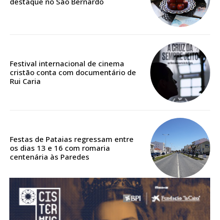
destaque no São Bernardo
Acesso aos conteúdos Exclusivos para
assinantes
Ofertas para assinatura anual
Escolha o plano
Festival internacional de cinema
cristão conta com documentário de
Rui Caria
ASSINATURA
DIGITAL ANUAL
16
€
Festas de Pataias regressam entre
os dias 13 e 16 com romaria
centenária às Paredes
12 meses
Acesso ao conteúdo online