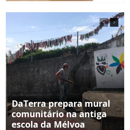
DaTerra prepara mural
Planos de Assinatura
comunitário na antiga
escola da Mélvoa
Faça-se assinante do Região de Cister e ajude-nos a manter este serviço
público!