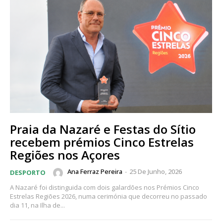
Praia da Nazaré e Festas do Sítio
recebem prémios Cinco Estrelas
Regiões nos Açores
Ana Ferraz Pereira
-
25 De Junho, 2026
DESPORTO
A Nazaré foi distinguida com dois galardões nos Prémios Cinco
Estrelas Regiões 2026, numa cerimónia que decorreu no passado
dia 11, na Ilha de...