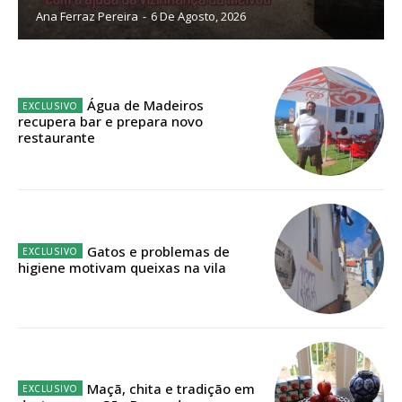
Ana Ferraz Pereira
-
6 De Agosto, 2026
Sendo assinante terá acesso a todos os conteúdos exclusivos e versões
digitais.
Escolha o plano de assinatura desejado:
Água de Madeiros
recupera bar e prepara novo
restaurante
ASSINATURA
IMPRESSA
32
€
Gatos e problemas de
higiene motivam queixas na vila
12 meses
Edição em papel entregue à Quinta-feira em sua
casa
Maçã, chita e tradição em
Acesso ao conteúdo online