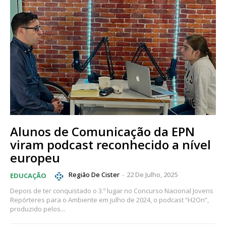
Alunos de Comunicação da EPN
viram podcast reconhecido a nível
europeu
Região De Cister
-
22 De Julho, 2025
EDUCAÇÃO
Depois de ter conquistado o 3.º lugar no Concurso Nacional Jovens
Repórteres para o Ambiente em julho de 2024, o podcast “H2On”,
produzido pelos...