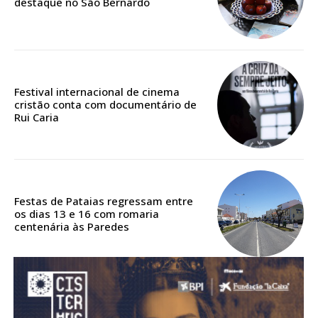
destaque no São Bernardo
Acesso aos conteúdos Exclusivos para
assinantes
Ofertas para assinatura anual
Escolha o plano
Festival internacional de cinema
cristão conta com documentário de
Rui Caria
ASSINATURA
DIGITAL ANUAL
16
€
Festas de Pataias regressam entre
os dias 13 e 16 com romaria
centenária às Paredes
12 meses
Acesso ao conteúdo online