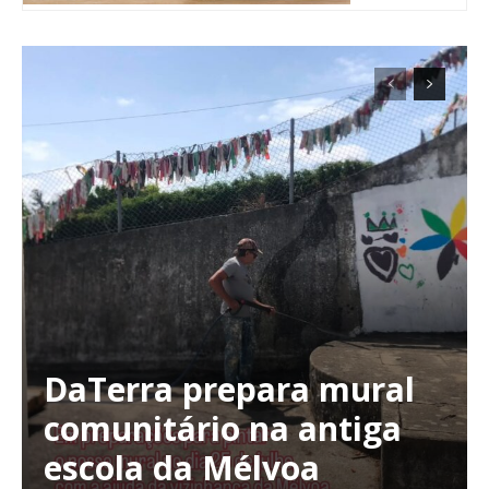
DaTerra prepara mural
Planos de Assinatura
comunitário na antiga
escola da Mélvoa
Faça-se assinante do Região de Cister e ajude-nos a manter este serviço
público!