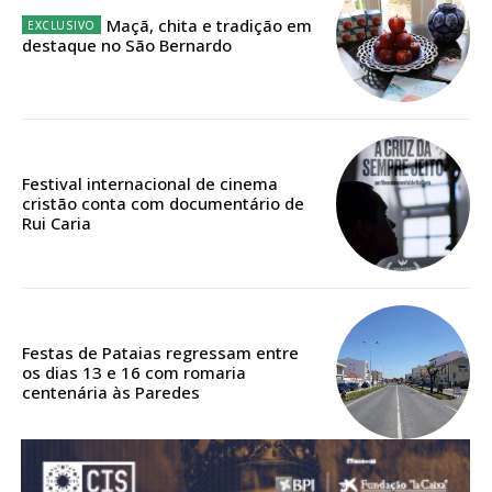
Acesso ao conteúdo online
Maçã, chita e tradição em
Acesso aos conteúdos Exclusivos para
destaque no São Bernardo
assinantes
Ofertas para assinatura anual
Escolha o plano
Festival internacional de cinema
cristão conta com documentário de
Rui Caria
ASSINATURA
DIGITAL ANUAL
16
€
Festas de Pataias regressam entre
os dias 13 e 16 com romaria
centenária às Paredes
12 meses