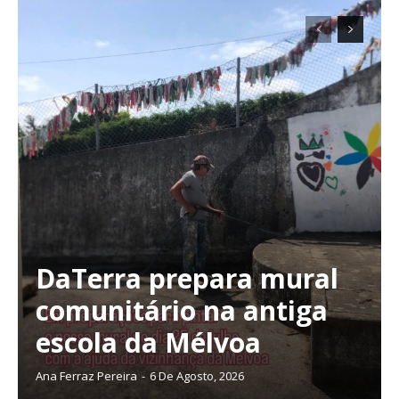
DaTerra prepara mural
comunitário na antiga
Planos de Assinatura
escola da Mélvoa
Faça-se assinante do Região de Cister e ajude-nos a manter este serviço
Ana Ferraz Pereira
-
6 De Agosto, 2026
público!