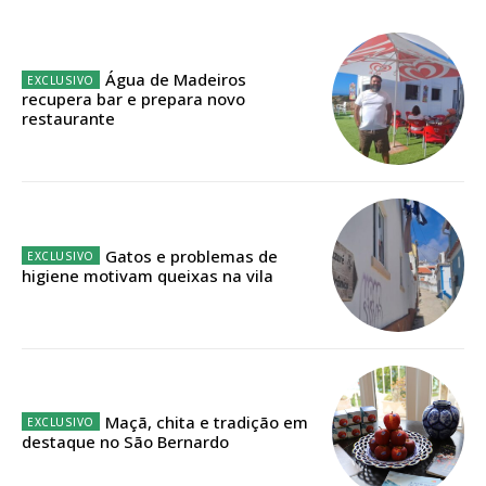
Sendo assinante terá acesso a todos os conteúdos exclusivos e versões
digitais.
Escolha o plano de assinatura desejado:
Água de Madeiros
recupera bar e prepara novo
restaurante
ASSINATURA
IMPRESSA
32
€
Gatos e problemas de
higiene motivam queixas na vila
12 meses
Edição em papel entregue à Quinta-feira em sua
Maçã, chita e tradição em
casa
destaque no São Bernardo
Acesso ao conteúdo online
Acesso aos conteúdos Exclusivos para