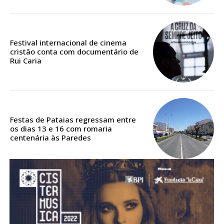
assinantes
Ofertas para assinatura anual
Festival internacional de cinema
Escolha o plano
cristão conta com documentário de
Rui Caria
ASSINATURA
DIGITAL ANUAL
Festas de Pataias regressam entre
os dias 13 e 16 com romaria
16
€
centenária às Paredes
12 meses
Acesso ao conteúdo online
Acesso aos conteúdos Exclusivos para