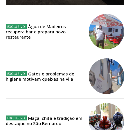
Sendo assinante terá acesso a todos os conteúdos exclusivos e versões
digitais.
Escolha o plano de assinatura desejado:
Água de Madeiros
recupera bar e prepara novo
restaurante
ASSINATURA
IMPRESSA
32
€
Gatos e problemas de
higiene motivam queixas na vila
12 meses
Edição em papel entregue à Quinta-feira em sua
casa
Maçã, chita e tradição em
destaque no São Bernardo
Acesso ao conteúdo online