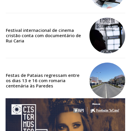
Acesso aos conteúdos Exclusivos para
assinantes
Ofertas para assinatura anual
Festival internacional de cinema
Escolha o plano
cristão conta com documentário de
Rui Caria
ASSINATURA
DIGITAL ANUAL
Festas de Pataias regressam entre
16
€
os dias 13 e 16 com romaria
centenária às Paredes
12 meses
Acesso ao conteúdo online
Acesso aos conteúdos Exclusivos para