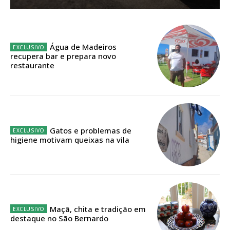
Sendo assinante terá acesso a todos os conteúdos exclusivos e versões
digitais.
Escolha o plano de assinatura desejado:
Água de Madeiros
recupera bar e prepara novo
restaurante
ASSINATURA
IMPRESSA
32
€
Gatos e problemas de
higiene motivam queixas na vila
12 meses
Edição em papel entregue à Quinta-feira em sua
casa
Maçã, chita e tradição em
destaque no São Bernardo
Acesso ao conteúdo online