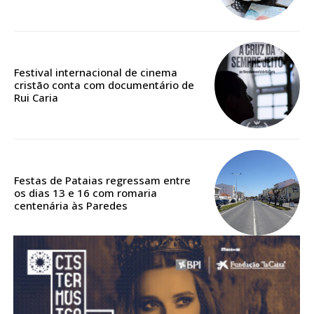
Acesso aos conteúdos Exclusivos para
assinantes
Ofertas para assinatura anual
Festival internacional de cinema
Escolha o plano
cristão conta com documentário de
Rui Caria
ASSINATURA
DIGITAL ANUAL
Festas de Pataias regressam entre
16
€
os dias 13 e 16 com romaria
centenária às Paredes
12 meses
Acesso ao conteúdo online
Acesso aos conteúdos Exclusivos para