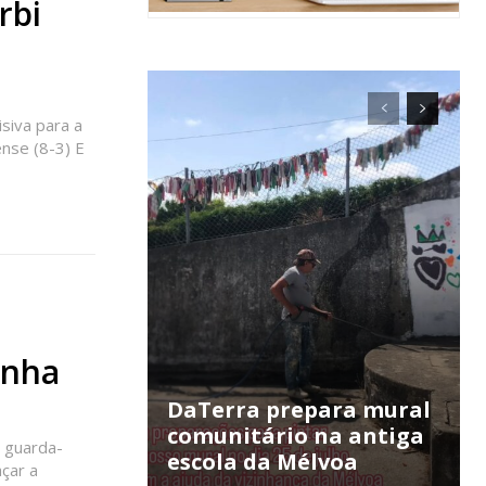
rbi
siva para a
nse (8-3) E
ra
anha
DaTerra prepara mural
comunitário na antiga
m guarda-
público!
escola da Mélvoa
çar a