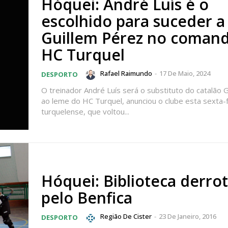
Hóquei: André Luís é o
 o plano
escolhido para suceder a
Guillem Pérez no coman
HC Turquel
Rafael Raimundo
-
17 De Maio, 2024
DESPORTO
O treinador André Luís será o substituto do catalão 
ao leme do HC Turquel, anunciou o clube esta sexta-fe
turquelense, que voltou...
Hóquei: Biblioteca derro
pelo Benfica
Região De Cister
-
23 De Janeiro, 2016
DESPORTO