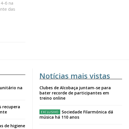
 4-6 na
ante das
Notícias mais vistas
unitário na
Clubes de Alcobaça juntam-se para
bater recorde de participantes em
treino online
s recupera
ante
Sociedade Filarmónica dá
música há 110 anos
s de higiene