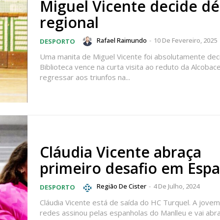
Miguel Vicente decide dé
regional
Rafael Raimundo
-
10 De Fevereiro, 2025
DESPORTO
Uma manita de Miguel Vicente foi absolutamente deci
Biblioteca vence na curta visita ao reduto da Alcobace
regressar aos triunfos na...
Cláudia Vicente abraça
lanos de Assinatu
primeiro desafio em Esp
Região De Cister
-
4 De Julho, 2024
DESPORTO
Cláudia Vicente está de saída do HC Turquel. A jove
 assinante do Região de Cister e ajude-nos a manter este serviço 
redes assinou pelas espanholas do Manlleu e vai abra
Sendo assinante terá acesso a todos os conteúdos exclusivos e versões digitais.