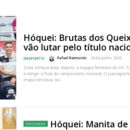
Hóquei: Brutas dos Quei
vão lutar pelo título naci
Rafael Raimundo
-
20 De Junho, 2025
DESPORTO
Duas temporadas depois, a equipa feminina do HC Tu
a atingir a final do campeonato nacional. O passaport
etapa decisiva, na...
Hóquei: Manita de