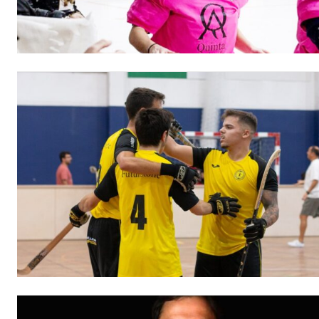
ASSIN
IMPR
3
12 m
Edição em papel ent
em sua casa
Acesso ao conteúdo
Acesso aos conteúd
assinantes
Ofertas para assina