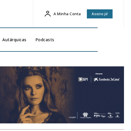
A Minha Conta
Assine já!
Autárquicas
Podcasts