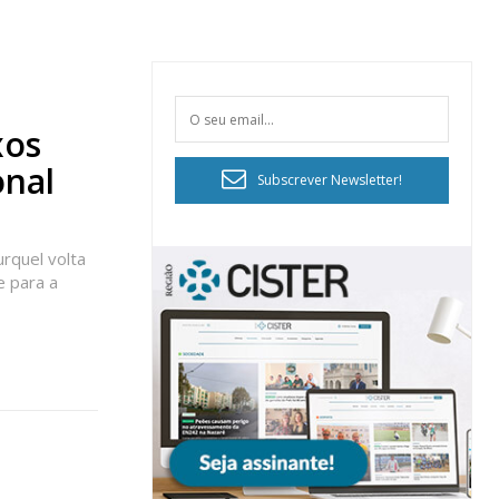
xos
onal
Subscrever Newsletter!
rquel volta
e para a