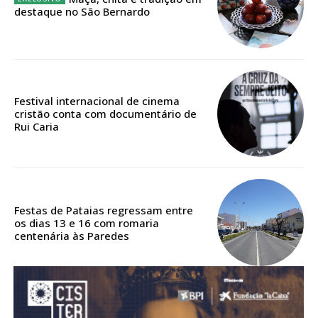
ASSINATURA
destaque no São Bernardo
DIGITAL ANUAL
16
€
12 meses
Festival internacional de cinema
cristão conta com documentário de
Rui Caria
Acesso ao conteúdo online
Acesso aos conteúdos Exclusivos para
assinantes
Ofertas para assinatura anual
Festas de Pataias regressam entre
os dias 13 e 16 com romaria
centenária às Paredes
Escolha o plano