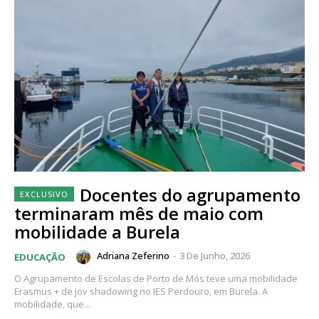
Docentes do agrupamento
terminaram mês de maio com
mobilidade a Burela
Adriana Zeferino
-
3 De Junho, 2026
EDUCAÇÃO
O Agrupamento de Escolas de Porto de Mós teve uma mobilidade
Erasmus + de jov shadowing no IES Perdouro, em Burela. A
mobilidade, que...