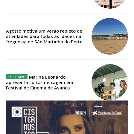
Acesso aos conteúdos Exclusivos para
assinantes
Ofertas para assinatura anual
Agosto motiva um verão repleto de
Escolha o plano
atividades para todas as idades na
freguesia de São Martinho do Porto
ASSINATURA
DIGITAL ANUAL
Marina Leonardo
16
€
apresenta curta-metragem em
Festival de Cinema de Avanca
12 meses
Acesso ao conteúdo online
Acesso aos conteúdos Exclusivos para