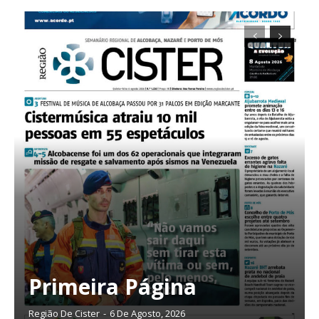
Planos de Assinatura
Primeira Página
Faça-se assinante do Região de Cister e ajude-nos a manter este serviço
público!
Região De Cister
-
6 De Agosto, 2026