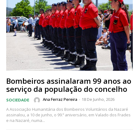
Bombeiros assinalaram 99 anos ao
serviço da população do concelho
Ana Ferraz Pereira
-
18 De Junho, 2026
SOCIEDADE
A Associação Humanitária dos Bombeiros Voluntários da Nazaré
assinalou, a 10 de junho, o 99.º aniversário, em Valado dos Frades
e na Nazaré, numa...