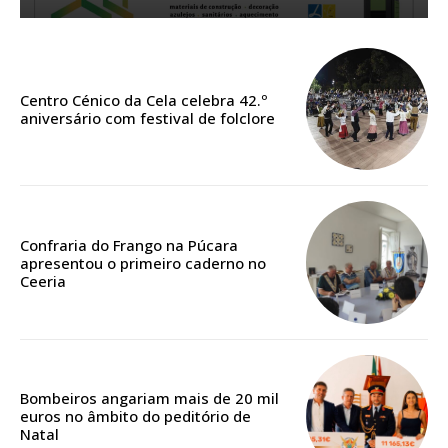
Sendo assinante terá acesso a todos os conteúdos exclusivos e versões
digitais.
Escolha o plano de assinatura desejado:
Centro Cénico da Cela celebra 42.º
aniversário com festival de folclore
ASSINATURA
IMPRESSA
32
€
Confraria do Frango na Púcara
apresentou o primeiro caderno no
Ceeria
12 meses
Edição em papel entregue à Quinta-feira em sua
Bombeiros angariam mais de 20 mil
casa
euros no âmbito do peditório de
Acesso ao conteúdo online
Natal