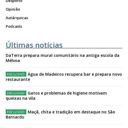
Desporto
Opinião
ASSINATURA
Autárquicas
IMPRESSA
Podcasts
32
€
Últimas notícias
12 meses
DaTerra prepara mural comunitário na antiga escola da
Mélvoa
Água de Madeiros recupera bar e prepara novo
Edição em papel entregue à Quinta-feira em sua
restaurante
casa
Acesso ao conteúdo online
Gatos e problemas de higiene motivam
Acesso aos conteúdos Exclusivos para
queixas na vila
assinantes
Ofertas para assinatura anual
Maçã, chita e tradição em destaque no São
Bernardo
Escolha o plano