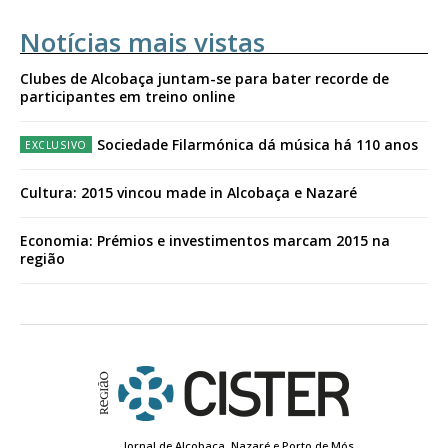
Notícias mais vistas
Clubes de Alcobaça juntam-se para bater recorde de
participantes em treino online
ASSINATURA
DIGITAL ANUAL
Sociedade Filarmónica dá música há 110 anos
16
€
Cultura: 2015 vincou made in Alcobaça e Nazaré
12 meses
Economia: Prémios e investimentos marcam 2015 na
região
Acesso ao conteúdo online
Acesso aos conteúdos Exclusivos para
assinantes
Ofertas para assinatura anual
Escolha o plano
Jornal de Alcobaça, Nazaré e Porto de Mós