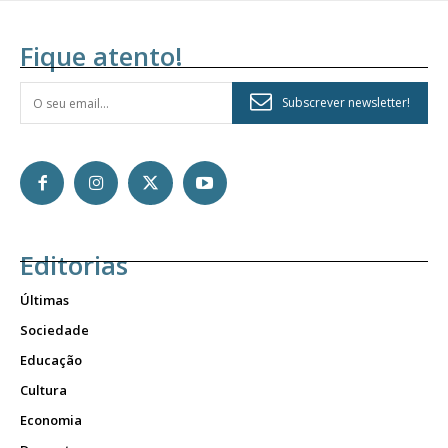
Fique atento!
Subscrever newsletter!
Planos de Assinatura
Editorias
Últimas
Faça-se assinante do Região de Cister e ajude-nos a manter este serviço
público!
Sociedade
Sendo assinante terá acesso a todos os conteúdos exclusivos e versões
Educação
digitais.
Cultura
Escolha o plano de assinatura desejado:
Economia