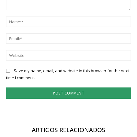
ASSINATURA
DIGITAL ANUAL
16
€
12 meses
Save my name, email, and website in this browser for the next
time I comment.
Acesso ao conteúdo online
Acesso aos conteúdos Exclusivos para
assinantes
Ofertas para assinatura anual
ARTIGOS RELACIONADOS
Escolha o plano