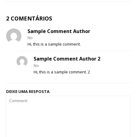
2 COMENTÁRIOS
ASSINATURA
IMPRESSA
Sample Comment Author
32
€
No
Hi, this is a sample comment.
12 meses
Sample Comment Author 2
No
Hi, this is a sample comment. 2
Edição em papel entregue à Quinta-feira em sua
casa
DEIXE UMA RESPOSTA
Acesso ao conteúdo online
Acesso aos conteúdos Exclusivos para
assinantes
Ofertas para assinatura anual
Escolha o plano