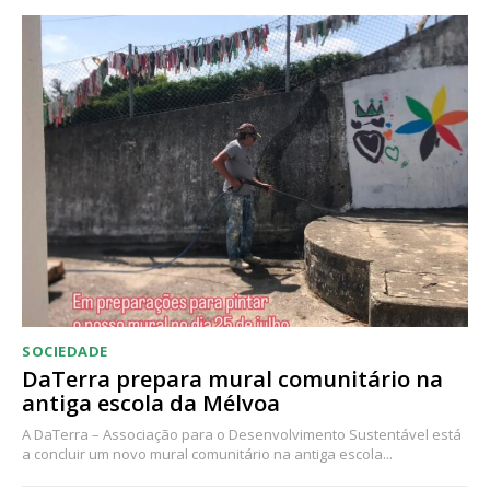
SOCIEDADE
DaTerra prepara mural comunitário na
antiga escola da Mélvoa
A DaTerra – Associação para o Desenvolvimento Sustentável está
a concluir um novo mural comunitário na antiga escola...