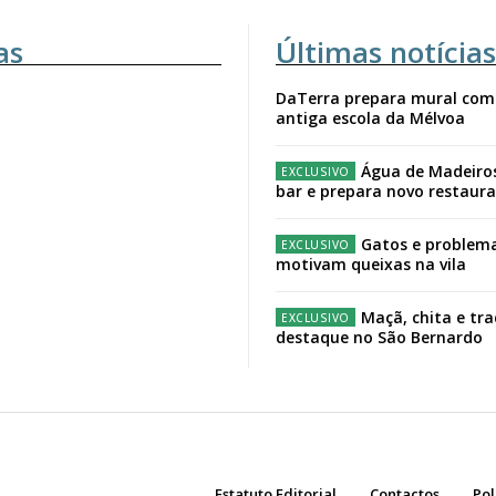
as
Últimas notícias
DaTerra prepara mural com
antiga escola da Mélvoa
Água de Madeiro
bar e prepara novo restaur
Gatos e problema
motivam queixas na vila
Maçã, chita e tr
destaque no São Bernardo
Estatuto Editorial
Contactos
Pol