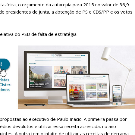
ta-feira, o orçamento da autarquia para 2015 no valor de 36,9
de presidentes de Junta, a abtenção de PS e CDS/PP e os votos
elativa do PSD de falta de estratégia.
lanos de Assinatu
 assinante do Região de Cister e ajude-nos a manter este serviço 
Sendo assinante terá acesso a todos os conteúdos exclusivos e versões digitais.
Escolha o plano de assinatura desejado:
propostas ao executivo de Paulo Inácio. A primeira passa por
édios devolutos e utilizar essa receita acrescida, no ano
uintes. A outra tem o intuito de utilizar as receitas de derrama