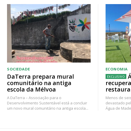
SOCIEDADE
ECONOMIA
DaTerra prepara mural
Á
comunitário na antiga
recupera
escola da Mélvoa
restaura
A DaTerra – Associação para o
Menos de seis
Desenvolvimento Sustentável está a concluir
devastado pel
um novo mural comunitário na antiga escola...
Água de Madei