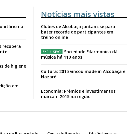
Notícias mais vistas
unitário na
Clubes de Alcobaça juntam-se para
bater recorde de participantes em
treino online
s recupera
ante
Sociedade Filarmónica dá
música há 110 anos
s de higiene
Cultura: 2015 vincou made in Alcobaça e
Nazaré
adição em
Economia: Prémios e investimentos
marcam 2015 na região
ítica de Privacidade
Conta de Registo
Edição Impressa