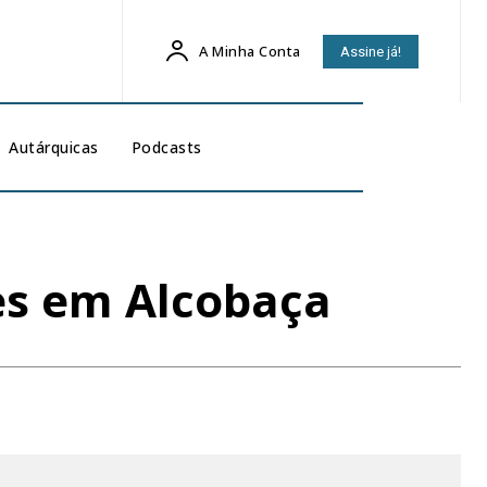
A Minha Conta
Assine já!
Autárquicas
Podcasts
es em Alcobaça