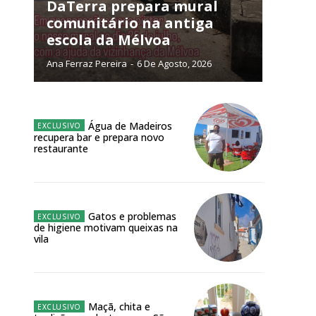
NATURA
DaTerra prepara mural
L ANUAL
comunitário na antiga
escola da Mélvoa
6
€
Ana Ferraz Pereira
-
6 De Agosto, 2026
meses
o online
Água de Madeiros
recupera bar e prepara novo
os Exclusivos para
restaurante
atura anual
Gatos e problemas
 o plano
de higiene motivam queixas na
vila
Maçã, chita e