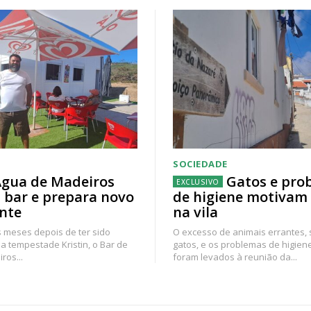
SOCIEDADE
gua de Madeiros
Gatos e pro
 bar e prepara novo
de higiene motivam
nte
na vila
 meses depois de ter sido
O excesso de animais errantes,
a tempestade Kristin, o Bar de
gatos, e os problemas de higien
ros...
foram levados à reunião da...