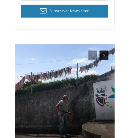
Subscrever Newsletter!
ra
público!