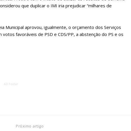
ATURA
ASSI
siderou que duplicar o IMI iria prejudicar “milhares de
ESSA
DIGITA
2
€
1
a Municipal aprovou, igualmente, o orçamento dos Serviços
om votos favoráveis de PSD e CDS/PP, a abstenção do PS e os
eses
12 
regue à Quinta-feira
Acesso ao conteúd
Acesso aos conteúd
 online
assinantes
os Exclusivos para
Ofertas para assin
AD Footer
tura anual
Escolha
 o plano
Próximo artigo