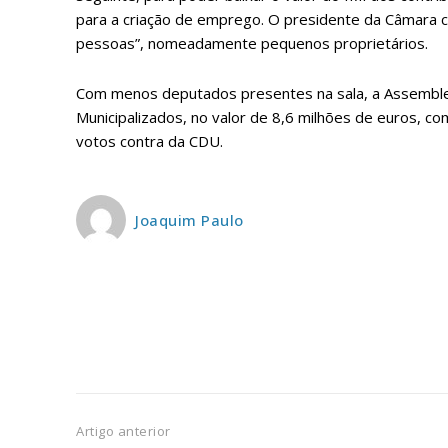
ASSIN
para a criação de emprego. O presidente da Câmara con
IMPR
pessoas”, nomeadamente pequenos proprietários.
3
Com menos deputados presentes na sala, a Assemblei
Municipalizados, no valor de 8,6 milhões de euros, c
12 m
votos contra da CDU.
Edição em papel ent
em sua casa
Joaquim Paulo
Acesso ao conteúdo
Acesso aos conteúd
assinantes
Ofertas para assina
Escolha
Artigo anterior