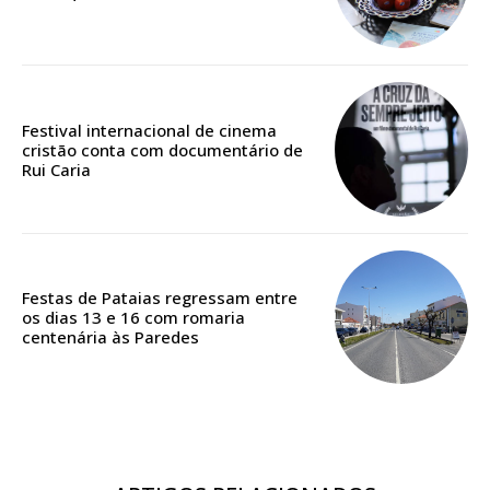
Edição em papel entregue à Quinta-feira em sua
casa
Acesso ao conteúdo online
Festival internacional de cinema
Acesso aos conteúdos Exclusivos para
cristão conta com documentário de
assinantes
Rui Caria
Ofertas para assinatura anual
Escolha o plano
Festas de Pataias regressam entre
os dias 13 e 16 com romaria
centenária às Paredes
ASSINATURA
DIGITAL ANUAL
16
€